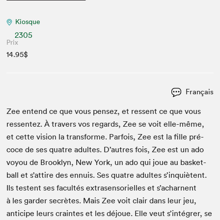
Kiosque
2305
Prix
14.95$
Français
Zee entend ce que vous pensez, et ressent ce que vous
ressen­tez. À tra­vers vos regards, Zee se voit elle-même,
et cette vision la trans­forme. Par­fois, Zee est la fille pré­
coce de ses qua­tre adultes. D’autres fois, Zee est un ado
voy­ou de Brook­lyn, New York, un ado qui joue au bas­ket­
ball et s’attire des ennuis. Ses qua­tre adultes s’inquiètent.
Ils tes­tent ses fac­ultés extrasen­sorielles et s’acharnent
à les garder secrètes. Mais Zee voit clair dans leur jeu,
anticipe leurs craintes et les déjoue. Elle veut s’intégrer, se