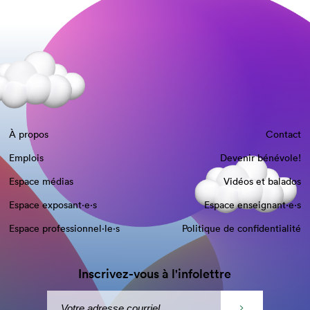
À propos
Contact
Emplois
Devenir bénévole!
Espace médias
Vidéos et balados
Espace exposant·e⋅s
Espace enseignant·e⋅s
Espace professionnel·le⋅s
Politique de confidentialité
Inscrivez-vous à l'infolettre