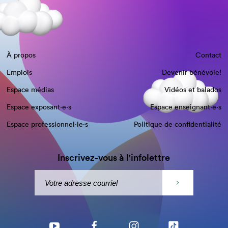
À propos
Contact
Emplois
Devenir bénévole!
Espace médias
Vidéos et balados
Espace exposant·e⋅s
Espace enseignant·e⋅s
Espace professionnel·le⋅s
Politique de confidentialité
Inscrivez-vous à l'infolettre