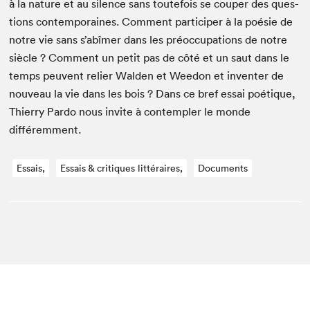
à la nature et au silence sans toute­fois se couper des ques­
tions con­tem­po­raines. Com­ment par­ticiper à la poésie de
notre vie sans s’abîmer dans les préoc­cu­pa­tions de notre
siè­cle ? Com­ment un petit pas de côté et un saut dans le
temps peu­vent reli­er Walden et Wee­don et inven­ter de
nou­veau la vie dans les bois ? Dans ce bref essai poé­tique,
Thier­ry Par­do nous invite à con­tem­pler le monde
différemment.
Essais,
Essais & critiques littéraires,
Documents