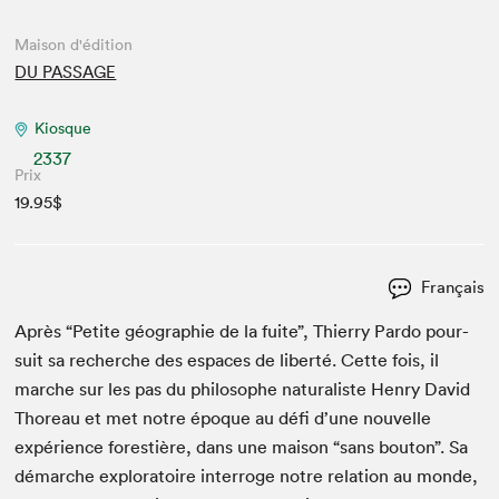
Maison d'édition
DU PASSAGE
Kiosque
2337
Prix
19.95$
Français
Après
“
Petite géo­gra­phie de la fuite”, Thier­ry Par­do pour­
suit sa recherche des espaces de lib­erté. Cette fois, il
marche sur les pas du philosophe nat­u­ral­iste Hen­ry David
Thore­au et met notre époque au défi d’une nou­velle
expéri­ence forestière, dans une mai­son
“
sans bou­ton”. Sa
démarche exploratoire inter­roge notre rela­tion au monde,