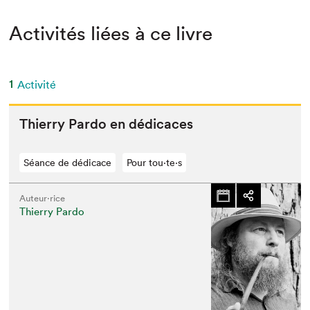
Activités liées à ce livre
1
Activité
Thier­ry Par­do en dédicaces
Séance de dédicace
Pour tou⋅te⋅s
Auteur·rice
Thierry Pardo