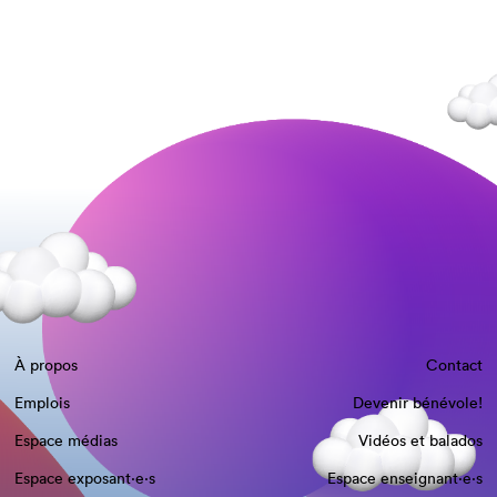
À propos
Contact
Emplois
Devenir bénévole!
Espace médias
Vidéos et balados
Espace exposant·e⋅s
Espace enseignant·e⋅s