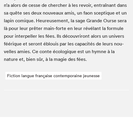
n’a alors de cesse de chercher à les revoir, entraî­nant dans
sa quête ses deux nou­veaux amis, un faon scep­tique et un
lapin comique. Heureuse­ment, la sage Grande Ourse sera
là pour leur prêter main-forte en leur révélant la for­mule
pour inter­peller les fées. Ils décou­vriront alors un univers
féérique et seront éblouis par les capac­ités de leurs nou­
velles amies. Ce con­te écologique est un hymne à la
nature et, bien sûr, à la magie des fées.
Fiction langue française contemporaine jeunesse