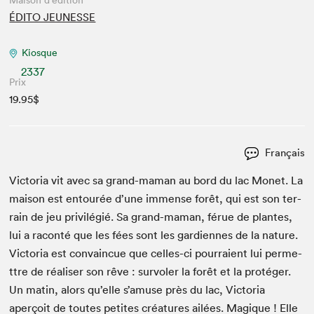
Maison d'édition
ÉDITO JEUNESSE
Kiosque
2337
Prix
19.95$
Français
Vic­to­ria vit avec sa grand-maman au bord du lac Mon­et. La
mai­son est entourée d’une immense forêt, qui est son ter­
rain de jeu priv­ilégié. Sa grand-maman, férue de plantes,
lui a racon­té que les fées sont les gar­di­ennes de la nature.
Vic­to­ria est con­va­in­cue que celles-ci pour­raient lui per­me­
t­tre de réalis­er son rêve : sur­v­ol­er la forêt et la pro­téger.
Un matin, alors qu’elle s’a­muse près du lac, Vic­to­ria
aperçoit de toutes petites créa­tures ailées. Mag­ique ! Elle