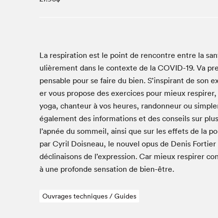
Café La Presse
Espace Côte-des-Neiges
Espace jeunesse présenté par Desjardins
Espace Zines
La res­pi­ra­tion est le point de ren­con­tre entre la san
La lecture en cadeau
ulière­ment dans le con­texte de la
COVID-
19
. Va pre
Le grand jeu de lecture à voix haute du Salon du livre
pens­able pour se faire du bien. S’inspirant de son exp
de Montréal
er vous pro­pose des exer­ci­ces pour mieux respir­er
Lettres québécoises au Salon
yoga, chanteur à vos heures, ran­don­neur ou sim­ple
Louisiane enracinée et branchée
égale­ment des infor­ma­tions et des con­seils sur plus
Mur des illustrateur·rice·s
l’apnée du som­meil, ain­si que sur les effets de la pol­l
SLM PRO
par Cyril Dois­neau, le nou­v­el opus de Denis Forti­er 
décli­naisons de l’expression. Car mieux respir­er con­
Zone Manga
à une pro­fonde sen­sa­tion de bien-être.
Ouvrages techniques / Guides