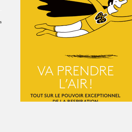
À propos du Salon
Liste des exposant·e·s
Liste des auteur·rice·s
s