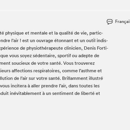
Espace ado | Lis-moi MTL
Espace des tout-petits
Espace Radio-Canada
Françai
La cabane à culture
­té physique et men­tale et la qual­ité de vie, par­ti­c­
La Maison des libraires
n­dre l’air ! est un ouvrage éton­nant et un out­il indis­
Le Salon dans ta classe
éri­ence de phys­io­thérapeute clin­i­cien, Denis Forti­
, que vous soyez séden­taire, sportif ou adepte de
Liseur Public
­ment soucieux de votre san­té. Vous trou­verez
Matinées scolaires Hydro-Québec
ieurs affec­tions res­pi­ra­toires, comme l’asthme et
Narra
u­tion de l’air sur votre san­té. Bril­lam­ment illus­tré
Vitrine du Festival littéraire international Metropolis
vous incit­era à aller pren­dre l’air, dans toutes les
bleu au SLM
duit inévitable­ment à un sen­ti­ment de lib­erté et