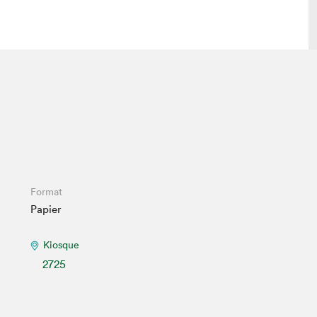
lais
Salon dans la ville et en ligne
tion
Programmation dans la ville
colaires Hydro-Québec
Programmation en ligne
Vidéos et balados
xposant·e·s
Format
Papier
teur·rice·s
Kiosque
2725