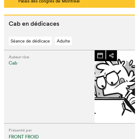
Palais des congrès de Montréal
Cab en dédicaces
Séance de dédicace
Adulte
Auteur·rice
Cab
Présenté par
FRONT FROID