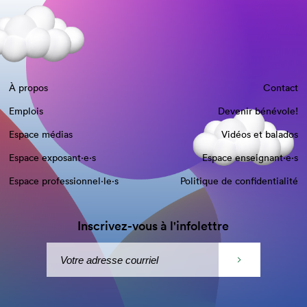
À propos
Contact
Emplois
Devenir bénévole!
Espace médias
Vidéos et balados
Espace exposant·e⋅s
Espace enseignant·e⋅s
Espace professionnel·le⋅s
Politique de confidentialité
Inscrivez-vous à l'infolettre