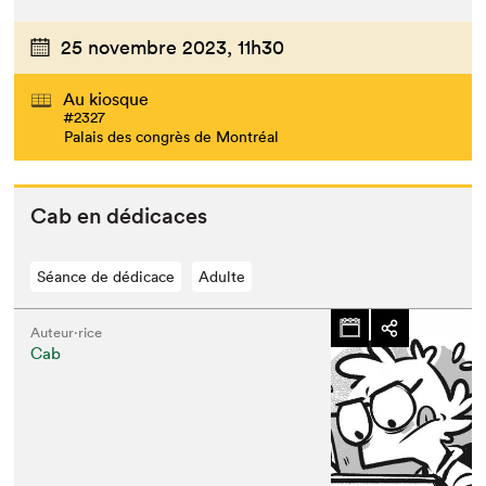
25 novembre 2023,
11h30
Au kiosque
#2327
Palais des congrès de Montréal
Cab en dédicaces
Séance de dédicace
Adulte
Auteur·rice
Cab