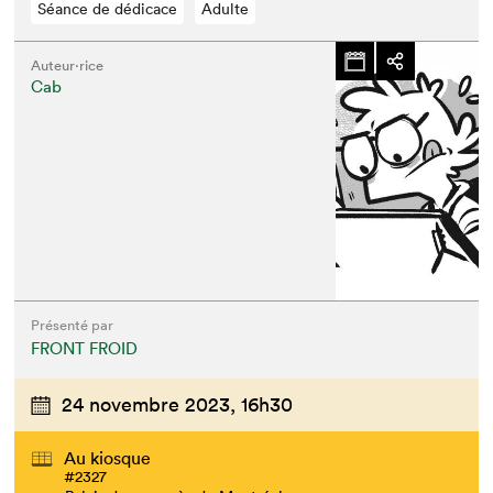
Séance de dédicace
Adulte
Auteur·rice
Cab
Présenté par
FRONT FROID
24 novembre 2023,
16h30
Au kiosque
#2327