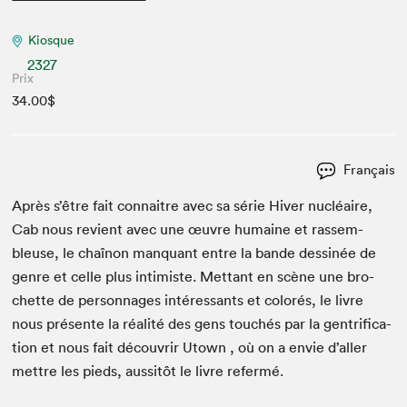
Kiosque
2327
Prix
34.00$
Français
Après s’être fait con­naitre avec sa série Hiv­er nucléaire,
Cab nous revient avec une œuvre humaine et rassem­
bleuse, le chaînon man­quant entre la bande dess­inée de
genre et celle plus intimiste. Met­tant en scène une bro­
chette de per­son­nages intéres­sants et col­orés, le livre
nous présente la réal­ité des gens touchés par la gen­tri­fi­ca­
tion et nous fait décou­vrir Utown , où on a envie d’aller
met­tre les pieds, aus­sitôt le livre refermé.