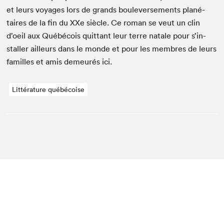
et leurs voy­ages lors de grands boule­verse­ments plané­
taires de la fin du XXe siè­cle. Ce roman se veut un clin
d’oeil aux Québé­cois quit­tant leur terre natale pour s’in­
staller ailleurs dans le monde et pour les mem­bres de leurs
familles et amis demeurés ici.
Littérature québécoise