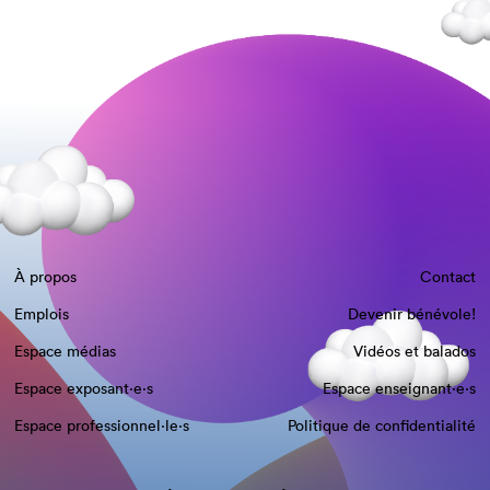
À propos
Contact
Emplois
Devenir bénévole!
Espace médias
Vidéos et balados
Espace exposant·e⋅s
Espace enseignant·e⋅s
Espace professionnel·le⋅s
Politique de confidentialité