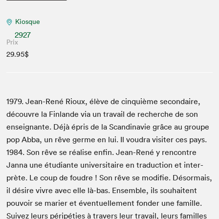
Kiosque
2927
Prix
29.95$
1979
. Jean-René Rioux, élève de cinquième sec­ondaire,
décou­vre la Fin­lande via un tra­vail de recherche de son
enseignante. Déjà épris de la Scan­di­navie grâce au groupe
pop Abba, un rêve germe en lui. Il voudra vis­iter ces pays.
1984
. Son rêve se réalise enfin. Jean-René y ren­con­tre
Jan­na une étu­di­ante uni­ver­si­taire en tra­duc­tion et inter­
prète. Le coup de foudre ! Son rêve se mod­i­fie. Désor­mais,
il désire vivre avec elle là-bas. Ensem­ble, ils souhait­ent
pou­voir se mari­er et éventuelle­ment fonder une famille.
Suiv­ez leurs péripéties à tra­vers leur tra­vail, leurs familles