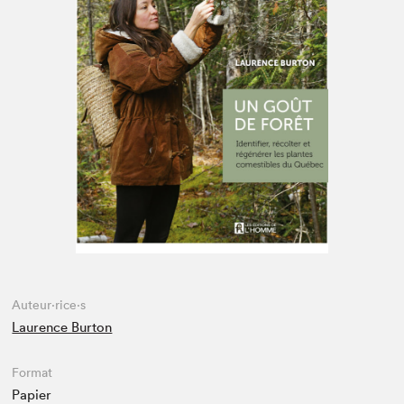
Espace médias
Auteur·rice·s
Laurence Burton
Format
Papier