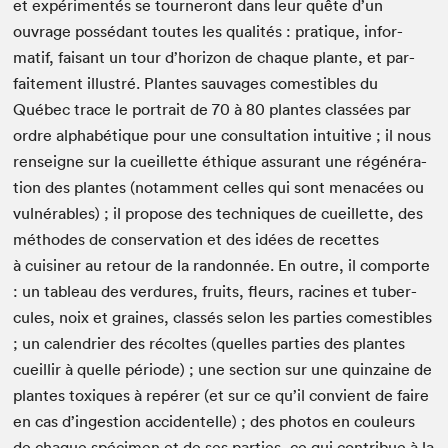
et expéri­men­tés se tourneront dans leur quête d’un
ouvrage pos­sé­dant toutes les qual­ités : pra­tique, infor­
matif, faisant un tour d’horizon de chaque plante, et par­
faite­ment illus­tré. Plantes sauvages comestibles du
Québec trace le por­trait de
70
à
80
plantes classées par
ordre alphabé­tique pour une con­sul­ta­tion intu­itive ; il nous
ren­seigne sur la cueil­lette éthique assur­ant une régénéra­
tion des plantes (notam­ment celles qui sont men­acées ou
vul­nérables) ; il pro­pose des tech­niques de cueil­lette, des
méth­odes de con­ser­va­tion et des idées de recettes
à cuisin­er au retour de la ran­don­née. En out­re, il com­porte
: un tableau des ver­dures, fruits, fleurs, racines et tuber­
cules, noix et graines, classés selon les par­ties comestibles
; un cal­en­dri­er des récoltes (quelles par­ties des plantes
cueil­lir à quelle péri­ode) ; une sec­tion sur une quin­zaine de
plantes tox­iques à repér­er (et sur ce qu’il con­vient de faire
en cas d’ingestion acci­den­telle) ; des pho­tos en couleurs
de chaque spéci­men et de ses par­ties, ce qui con­tribue à la