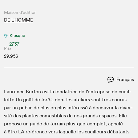
Maison d'édition
DE L'HOMME
Kiosque
2737
Prix
29.95$
Français
Lau­rence Bur­ton est la fon­da­trice de l’entreprise de cueil­
lette Un goût de forêt, dont les ate­liers sont très cou­rus
par un pub­lic de plus en plus intéressé à décou­vrir la diver­
sité des plantes comestibles de nos grands espaces. Elle
pro­pose un guide de ter­rain plus-que-com­plet, appelé
à être
LA
référence vers laque­lle les cueilleurs débu­tants