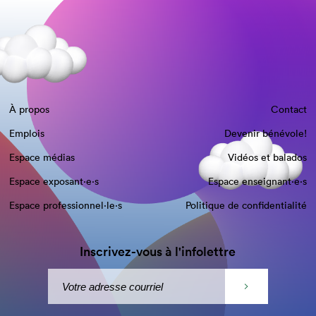
À propos
Contact
Emplois
Devenir bénévole!
Espace médias
Vidéos et balados
Espace exposant·e⋅s
Espace enseignant·e⋅s
Espace professionnel·le⋅s
Politique de confidentialité
Inscrivez-vous à l'infolettre