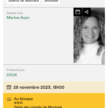
Séance de dédicace
Jeunesse
Auteur·rice
Martine Arpin
Présenté par
D'EUX
25 novembre 2023,
15h00
Au kiosque
#1513
Palais des congrès de Montréal