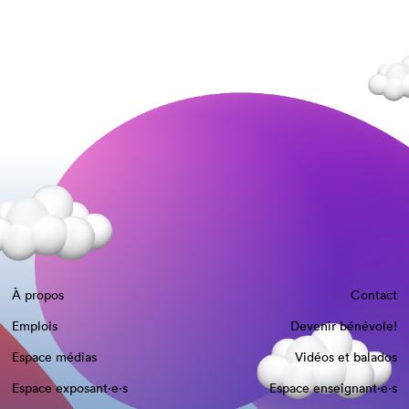
À propos
Contact
Emplois
Devenir bénévole!
Espace médias
Vidéos et balados
Espace exposant·e⋅s
Espace enseignant·e⋅s