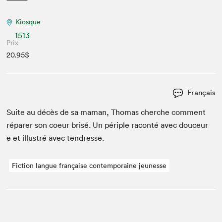
Kiosque
1513
Prix
20.95$
Français
Suite au décès de sa maman, Thomas cherche com­ment
répar­er son coeur brisé. Un périple racon­té avec douceur
e et illus­tré avec tendresse.
Fiction langue française contemporaine jeunesse