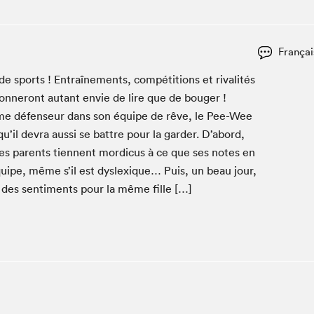
Espace ado | Lis-moi MTL
Espace des tout-petits
Espace Radio-Canada
Françai
La cabane à culture
e sports ! Entraîne­ments, com­péti­tions et rival­ités
La Maison des libraires
don­neront autant envie de lire que de bouger !
Le Salon dans ta classe
e défenseur dans son équipe de rêve, le Pee-Wee
qu’il devra aus­si se bat­tre pour la garder. D’abord,
Liseur Public
s par­ents tien­nent mordi­cus à ce que ses notes en
Matinées scolaires Hydro-Québec
équipe, même s’il est dyslex­ique… Puis, un beau jour,
Narra
des sen­ti­ments pour la même fille […]
Vitrine du Festival littéraire international Metropolis
bleu au SLM