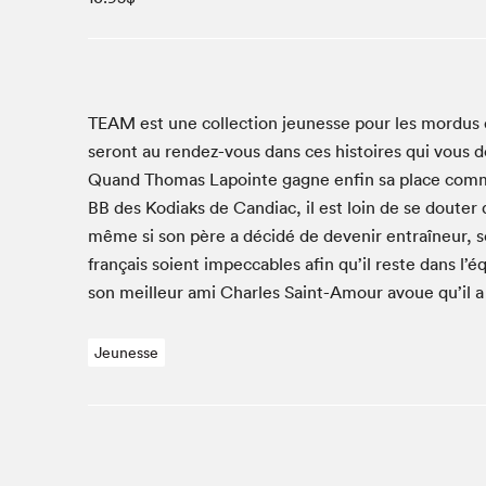
Café La Presse
Espace Côte-des-Neiges
Espace jeunesse présenté par Desjardins
Espace Zines
TEAM
est une col­lec­tion jeunesse pour les mor­dus d
La lecture en cadeau
seront au ren­dez-vous dans ces his­toires qui vous 
Le grand jeu de lecture à voix haute du Salon du livre
Quand Thomas Lapointe gagne enfin sa place comm
de Montréal
BB
des Kodi­aks de Can­di­ac, il est loin de se douter 
Lettres québécoises au Salon
même si son père a décidé de devenir entraîneur, se
Louisiane enracinée et branchée
français soient impec­ca­bles afin qu’il reste dans l’
Mur des illustrateur·rice·s
son meilleur ami Charles Saint-Amour avoue qu’il a 
SLM PRO
Zone Manga
Jeunesse