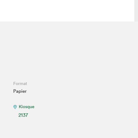
lais
Salon dans la ville et en ligne
tion
Programmation dans la ville
colaires Hydro-Québec
Programmation en ligne
Vidéos et balados
xposant·e·s
Format
Papier
teur·rice·s
Kiosque
2137