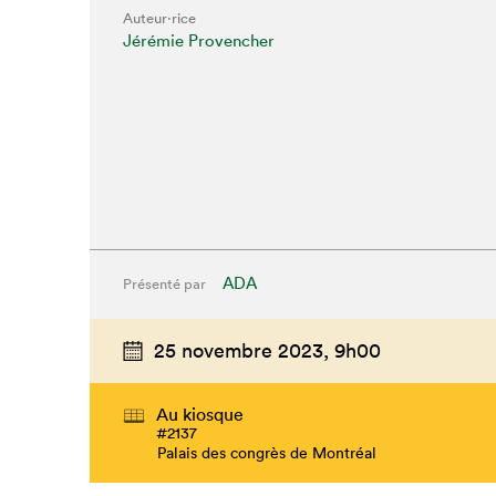
Auteur·rice
Jérémie Provencher
ADA
Présenté par
25 novembre 2023,
9h00
Au kiosque
#2137
Palais des congrès de Montréal