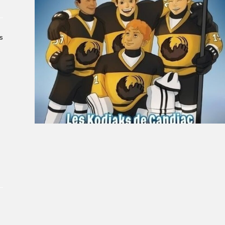
À propos du Salon
Liste des exposant·e·s
Liste des auteur·rice·s
s