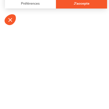
À propos
Contact
Emplois
Devenir bénévo
Espace médias
Vidéos et balad
Espace exposant·e⋅s
Espace enseign
Espace professionnel·le⋅s
Politique de con