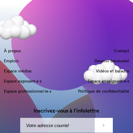
À propos
Contact
Emplois
Devenir bénévole!
Espace médias
Vidéos et balados
Espace exposant·e⋅s
Espace enseignant·e⋅s
Espace professionnel·le⋅s
Politique de confidentialité
Inscrivez-vous à l'infolettre