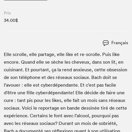
Prix
34.00$
Français
Elle scrolle, elle partage, elle like et re-scrolle. Puis like
encore. Quand elle se sèche les cheveux, dans son lit, en
cuisi­nant. Et pour­tant, ça la rend anx­ieuse, cette obses­sion
de son télé­phone et des réseaux soci­aux. Bach doit se
l’avouer : elle est cyberdépen­dante. Et c’est pas facile
d’être une fille cyberdépen­dante! Elle décide de faire une
cure : tant pis pour les likes, elle fait un mois sans réseaux
soci­aux. Voici le reportage en bande dess­inée tiré de cette
expéri­ence. Cer­tains le font avec l’alcool, pourquoi pas
avec les réseaux soci­aux? Durant un mois de sobriété,
Bach a doc­u­men­té ses réflex­ions quant à son util­i­sa­tion