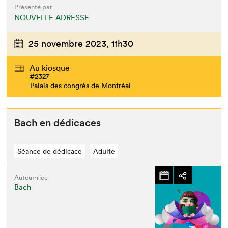
Présenté par
NOUVELLE ADRESSE
25 novembre 2023,
11h30
Au kiosque
#2327
Palais des congrès de Montréal
Bach en dédicaces
Séance de dédicace
Adulte
Auteur·rice
Bach