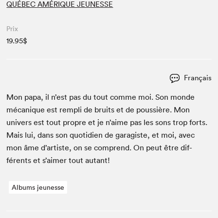
QUÉBEC AMÉRIQUE JEUNESSE
Prix
19.95$
Français
Mon papa, il n’est pas du tout comme moi. Son monde
mécanique est rem­pli de bruits et de pous­sière. Mon
univers est tout pro­pre et je n’aime pas les sons trop forts.
Mais lui, dans son quo­ti­di­en de garag­iste, et moi, avec
mon âme d’artiste, on se com­prend. On peut être dif­
férents et s’aimer tout autant!
Albums jeunesse