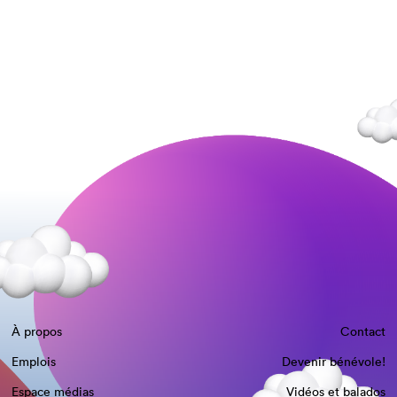
À propos
Contact
Emplois
Devenir bénévole!
Espace médias
Vidéos et balados