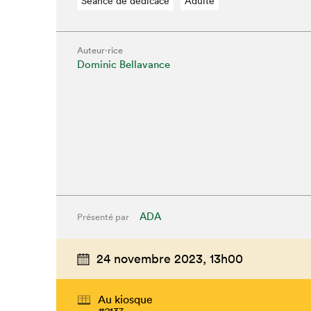
Séance de dédicace
Adulte
Auteur·rice
Dominic Bellavance
Que cher
ADA
Présenté par
24 novembre 2023,
13h00
Au kiosque
#2137