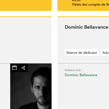
Palais des congrès de 
Dominic Bella­vance
Séance de dédicace
Adu
Auteur·rice
Dominic Bellavance