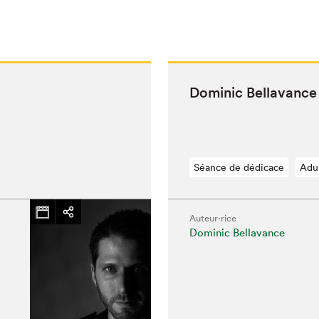
Dominic Bella­vance
Séance de dédicace
Adu
Auteur·rice
Dominic Bellavance