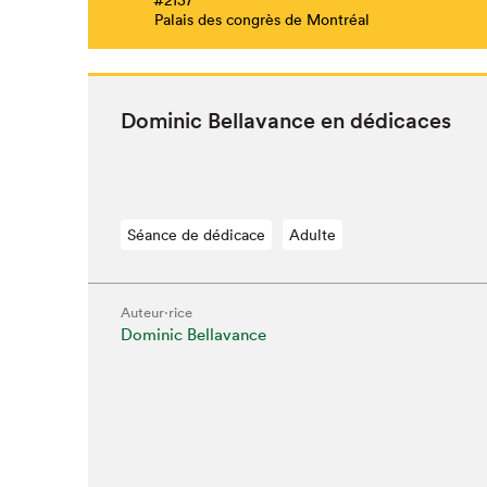
Palais des congrès de Montréal
Dominic Bella­vance en dédicaces
Séance de dédicace
Adulte
Auteur·rice
Dominic Bellavance