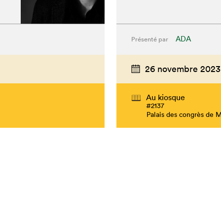
ADA
Présenté par
26 novembre 2023
Au kiosque
#2137
Palais des congrès de 