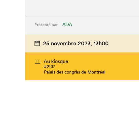
ADA
Présenté par
25 novembre 2023,
13h00
Au kiosque
#2137
Palais des congrès de Montréal