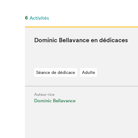
6
Activités
Dominic Bella­vance en dédicaces
Séance de dédicace
Adulte
Auteur·rice
Dominic Bellavance