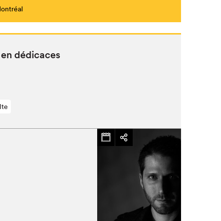
Montréal
 en dédicaces
lte