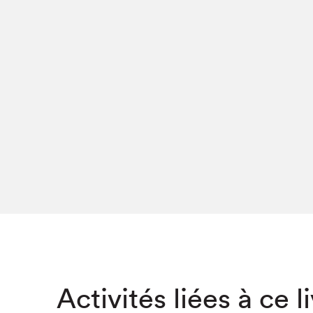
Café La Presse
Espace Côte-des-Neiges
Espace jeunesse présenté par Desjardins
Espace Zines
La lecture en cadeau
Le grand jeu de lecture à voix haute du Salon du livre
de Montréal
Lettres québécoises au Salon
Louisiane enracinée et branchée
Mur des illustrateur·rice·s
SLM PRO
Zone Manga
Activités liées à ce l