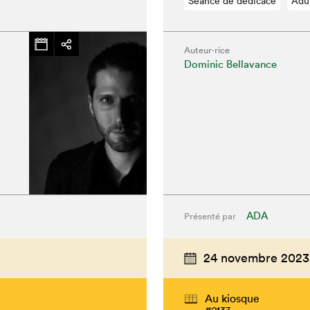
Séance de dédicace
Adu
Auteur·rice
Dominic Bellavance
chez-vous?
ADA
Présenté par
24 novembre 2023
Au kiosque
#2137