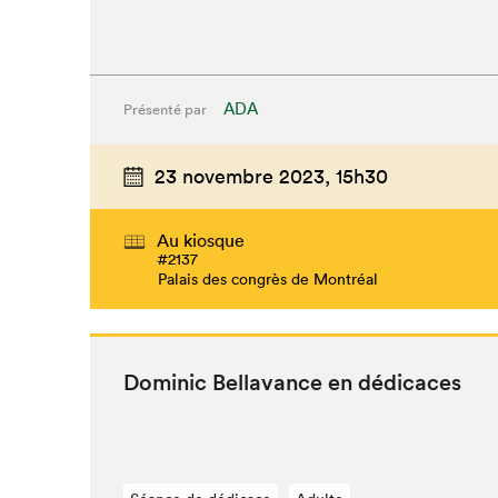
ADA
Présenté par
23 novembre 2023,
15h30
Au kiosque
#2137
Palais des congrès de Montréal
Dominic Bella­vance en dédicaces