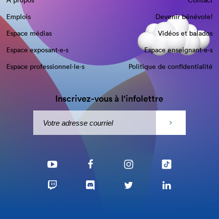
À propos
Contact
Emplois
Devenir bénévole!
Espace médias
Vidéos et balados
Espace exposant·e⋅s
Espace enseignant·e⋅s
Espace professionnel·le⋅s
Politique de confidentialité
Inscrivez-vous à l'infolettre