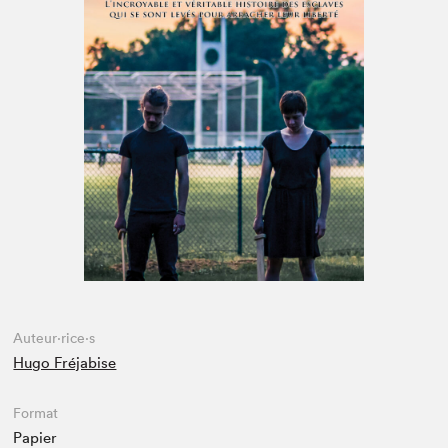
Espace médias
Auteur·rice·s
Hugo Fréjabise
Format
Papier