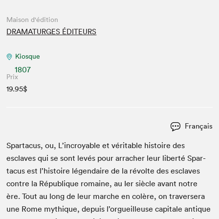
Maison d'édition
DRAMATURGES ÉDITEURS
Kiosque
1807
Prix
19.95$
Français
Spar­ta­cus, ou, L’in­croy­able et véri­ta­ble his­toire des
esclaves qui se sont lev­és pour arracher leur lib­erté Spar­
ta­cus est l’histoire légendaire de la révolte des esclaves
con­tre la République romaine, au Ier siè­cle avant notre
ère. Tout au long de leur marche en colère, on tra­versera
une Rome mythique, depuis l’orgueilleuse cap­i­tale antique