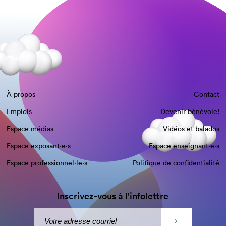
À propos
Contact
Emplois
Devenir bénévole!
Espace médias
Vidéos et balados
Espace exposant·e⋅s
Espace enseignant·e⋅s
Espace professionnel·le⋅s
Politique de confidentialité
Inscrivez-vous à l'infolettre