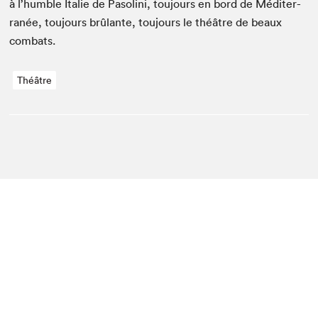
à l’humble Ital­ie de Pasoli­ni, tou­jours en bord de Méditer­
ranée, tou­jours brûlante, tou­jours le théâtre de beaux
combats.
Théâtre