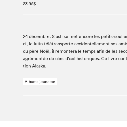
23.95$
Café La Presse
Espace Côte-des-Neiges
Espace jeunesse présenté par Desjardins
Espace Zines
La lecture en cadeau
24
décem­bre. Slush se met encore les petits-souliers
Le grand jeu de lecture à voix haute du Salon du livre
ci, le lutin télé­trans­porte acci­den­telle­ment ses am
de Montréal
du père Noël, il remon­tera le temps afin de les sec­
Lettres québécoises au Salon
agré­men­tée de clins d’œil his­toriques. Ce livre con­
Louisiane enracinée et branchée
tion Alaska.
Mur des illustrateur·rice·s
SLM PRO
Albums jeunesse
Zone Manga