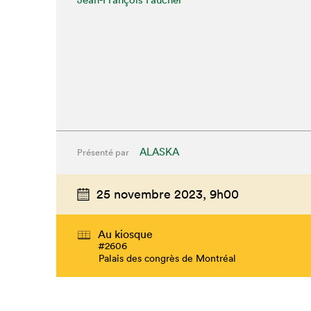
ALASKA
Présenté par
25 novembre 2023,
9h00
Au kiosque
#2606
Palais des congrès de Montréal