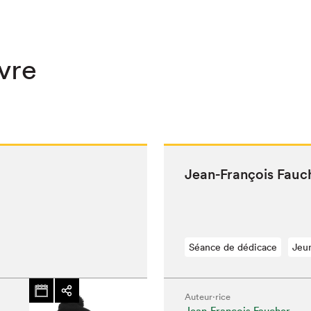
ivre
Jean-François Fauch
Séance de dédicace
Jeu
chez-vous?
Auteur·rice
Jean-François Faucher