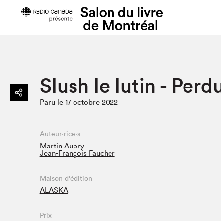
Préparer sa visite
Salon au Pa
Slush le lutin - Perd
Horaires et tarifs
Programma
Paru le 17 octobre 2022
Plan du Salon
Matinées s
Se rendre au Salon
SLM PRO
Accessibilité
Liste des e
Auteur·rice·s
Martin Aubry
Restauration
Liste des au
Jean-François Faucher
Code de conduite
Maison d'édition
ALASKA
Projets partenaires
Prix