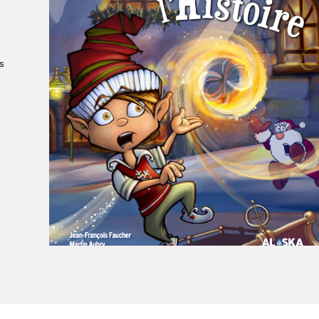
À propos du Salon
Liste des exposant·e·s
Liste des auteur·rice·s
s