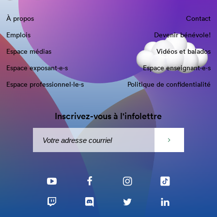
À propos
Contact
Emplois
Devenir bénévole!
Espace médias
Vidéos et balados
Espace exposant·e⋅s
Espace enseignant·e⋅s
Espace professionnel·le⋅s
Politique de confidentialité
Inscrivez-vous à l'infolettre