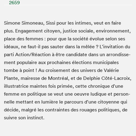
2659
Simone Simoneau, Sis­si pour les intimes, veut en faire
plus. Engage­ment citoyen, jus­tice sociale, envi­ron­nement,
place des femmes : pour que la société évolue selon ses
idéaux, ne faut-il pas sauter dans la mêlée ? L’in­vi­ta­tion du
par­ti Action/​Réaction à être can­di­date dans un arrondisse­
ment pop­u­laire aux prochaines élec­tions munic­i­pales
tombe à point ! Au croise­ment des univers de Valérie
Plante, mairesse de Mon­tréal, et de Del­phie Côté-Lacroix,
illus­tra­trice maintes fois primée, cette chronique d’une
femme en poli­tique se veut une oeu­vre ludique et per­son­
nelle met­tant en lumière le par­cours d’une citoyenne qui
décide, mal­gré les con­traintes des rouages poli­tiques, de
suiv­re son instinct.