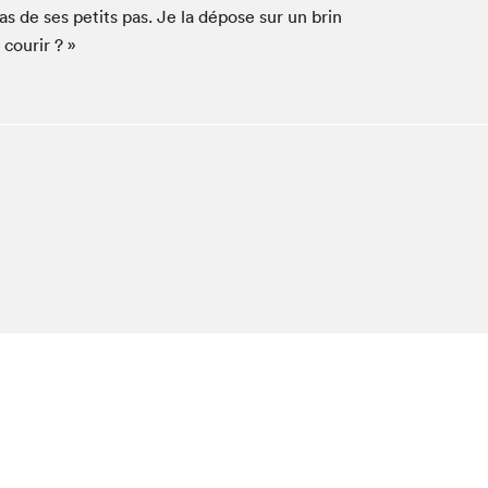
Espace ado | Lis-moi MTL
as de ses petits pas. Je la dépose sur un brin
 courir ? »
Espace des tout-petits
Espace Radio-Canada
La cabane à culture
La Maison des libraires
Le Salon dans ta classe
Liseur Public
Matinées scolaires Hydro-Québec
Narra
Vitrine du Festival littéraire international Metropolis
bleu au SLM
chez-vous?