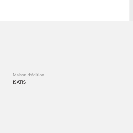
lais
Salon dans la ville et en ligne
tion
Programmation dans la ville
colaires Hydro-Québec
Programmation en ligne
Vidéos et balados
Maison d'édition
xposant·e·s
ISATIS
teur·rice·s