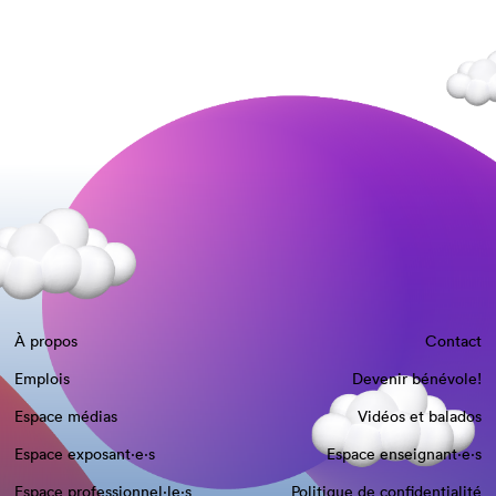
À propos
Contact
Emplois
Devenir bénévole!
Espace médias
Vidéos et balados
Espace exposant·e⋅s
Espace enseignant·e⋅s
Espace professionnel·le⋅s
Politique de confidentialité