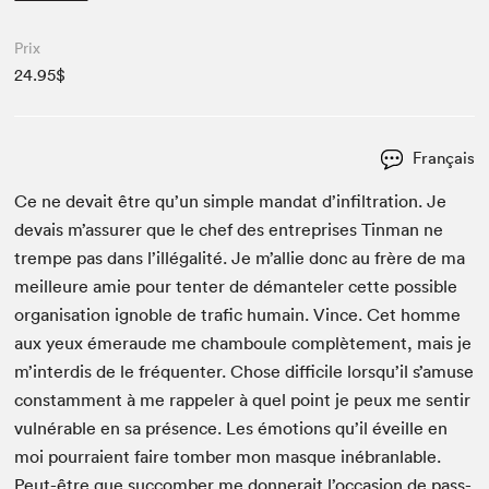
Prix
24.95$
Français
Ce ne devait être qu’un sim­ple man­dat d’infiltration. Je
devais m’assurer que le chef des entre­pris­es Tin­man ne
trempe pas dans l’illégalité. Je m’allie donc au frère de ma
meilleure amie pour ten­ter de déman­tel­er cette pos­si­ble
organ­i­sa­tion igno­ble de traf­ic humain. Vince. Cet homme
aux yeux émer­aude me cham­boule com­plète­ment, mais je
m’interdis de le fréquenter. Chose dif­fi­cile lorsqu’il s’amuse
con­stam­ment à me rap­pel­er à quel point je peux me sen­tir
vul­nérable en sa présence. Les émo­tions qu’il éveille en
moi pour­raient faire tomber mon masque inébran­lable.
Peut-être que suc­comber me don­nerait l’occasion de pass­