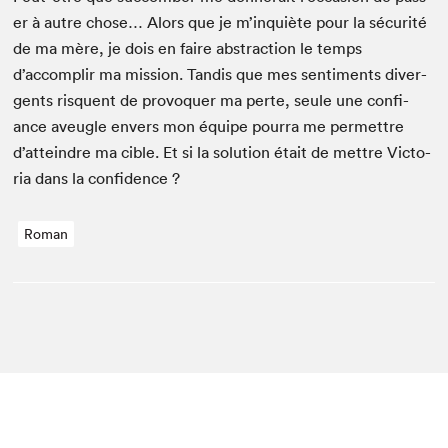
er à autre chose… Alors que je m’inquiète pour la sécu­rité
de ma mère, je dois en faire abstrac­tion le temps
d’accomplir ma mis­sion. Tan­dis que mes sen­ti­ments diver­
gents risquent de provo­quer ma perte, seule une con­fi­
ance aveu­gle envers mon équipe pour­ra me per­me­t­tre
d’atteindre ma cible. Et si la solu­tion était de met­tre Vic­to­
ria dans la confidence ?
Roman