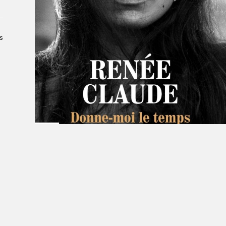
À propos du Salon
Liste des exposant·e·s
Liste des auteur·rice·s
s