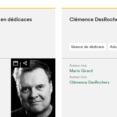
 en dédicaces
Clé­mence DesRoch
chez-vous?
Séance de dédicace
Adu
Auteur·rice
Mario Girard
Auteur·rice
Clémence DesRochers