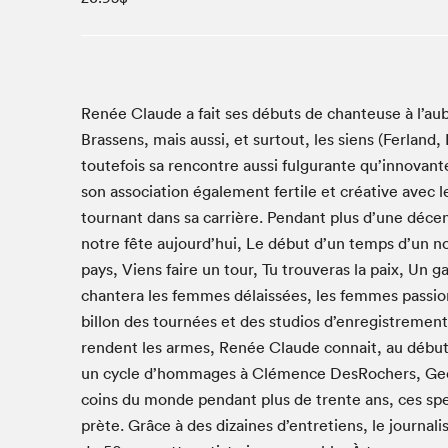
Café La Presse
Espace Côte-des-Neiges
Espace jeunesse présenté par Desjardins
Espace Zines
Renée Claude a fait ses débuts de chanteuse à l’a
La lecture en cadeau
Brassens, mais aus­si, et surtout, les siens (Fer­land
Le grand jeu de lecture à voix haute du Salon du livre
toute­fois sa ren­con­tre aus­si ful­gu­rante qu’in­no­v
de Montréal
son asso­ci­a­tion égale­ment fer­tile et créa­tive avec
Lettres québécoises au Salon
tour­nant dans sa car­rière. Pen­dant plus d’une déce
Louisiane enracinée et branchée
notre fête aujour­d’hui, Le début d’un temps d’un no
Mur des illustrateur·rice·s
pays, Viens faire un tour, Tu trou­veras la paix, Un 
SLM PRO
chantera les femmes délais­sées, les femmes pas­sion
bil­lon des tournées et des stu­dios d’en­reg­istreme
Zone Manga
ren­dent les armes, Renée Claude con­nait, au déb
un cycle d’hom­mages à Clé­mence DesRochers, Georg
coins du monde pen­dant plus de trente ans, ces spec­t
prète. Grâce à des dizaines d’en­tre­tiens, le jour­nal­