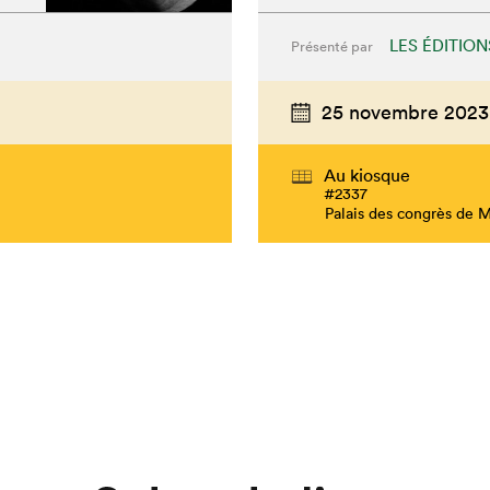
LES ÉDITION
Présenté par
25 novembre 2023
Au kiosque
#2337
Palais des congrès de 