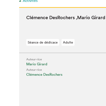
2
Activités
Clé­mence DesRochers
‚
Mario Girard
Que cher
Séance de dédicace
Adulte
Auteur·rice
Mario Girard
Auteur·rice
Clémence DesRochers