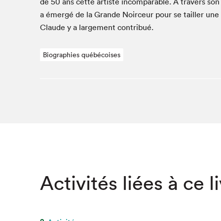
de
50
ans cette artiste incom­pa­ra­ble. À tra­vers son 
a émergé de la Grande Noirceur pour se tailler une 
Claude y a large­ment contribué.
Biographies québécoises
Activités liées à ce l