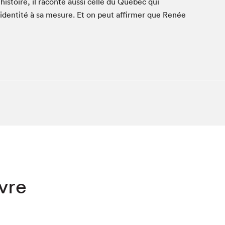
his­toire, il racon­te aus­si celle du Québec qui
iden­tité à sa mesure. Et on peut affirmer que Renée
ivre