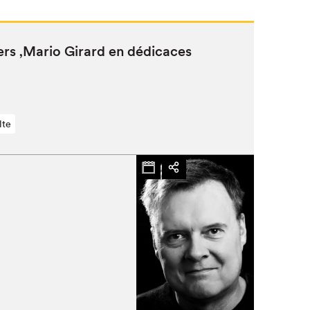
ers
‚
Mario Girard en dédicaces
lte
Fermer