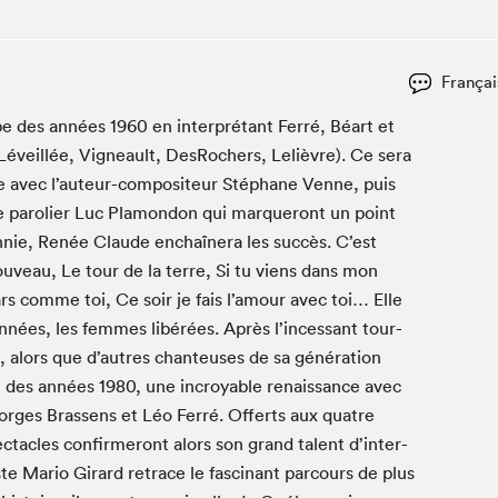
Espace ado | Lis-moi MTL
Espace des tout-petits
Espace Radio-Canada
Françai
La cabane à culture
ube des années
1960
en inter­pré­tant Fer­ré, Béart et
La Maison des libraires
, Léveil­lée, Vigneault, DesRochers, Lelièvre). Ce sera
Le Salon dans ta classe
ante avec l’au­teur-com­pos­i­teur Stéphane Venne, puis
 le paroli­er Luc Pla­m­on­don qui mar­queront un point
Liseur Public
n­nie, Renée Claude enchaîn­era les suc­cès. C’est
Matinées scolaires Hydro-Québec
u­veau, Le tour de la terre, Si tu viens dans mon
Narra
gars comme toi, Ce soir je fais l’amour avec toi… Elle
Vitrine du Festival littéraire international Metropolis
­nées, les femmes libérées. Après l’inces­sant tour­
bleu au SLM
nt, alors que d’autres chanteuses de sa généra­tion
ut des années
1980
, une incroy­able renais­sance avec
es Brassens et Léo Fer­ré. Offerts aux qua­tre
a­cles con­firmeront alors son grand tal­ent d’in­ter­
iste Mario Girard retrace le fasci­nant par­cours de plus