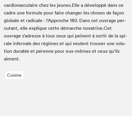
car­dio­vas­cu­laire chez les jeunes.Elle a dévelop­pé dans ce
cadre une for­mule pour faire chang­er les choses de façon
glob­ale et rad­i­cale : l’Ap­proche
180
. Dans cet ouvrage per­
cu­tant, elle explique cette démarche novatrice.Cet
ouvrage s’adresse à tous ceux qui peinent à sor­tir de la spi­
rale infer­nale des régimes et qui veu­lent trou­ver une solu­
tion durable et pérenne pour eux-mêmes et ceux qu’ils
aiment.
Cuisine