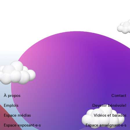
À propos
Contact
Emplois
Devenir bénévole!
Espace médias
Vidéos et balados
Espace exposant·e⋅s
Espace enseignant·e⋅s