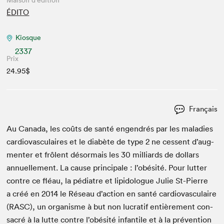
Maison d'édition
ÉDITO
Kiosque
2337
Prix
24.95$
Français
Au Cana­da, les coûts de san­té engen­drés par les mal­adies
car­dio­vas­cu­laires et le dia­bète de type
2
ne cessent d’aug­
menter et frô­lent désor­mais les
30
mil­liards de dol­lars
annuelle­ment. La cause prin­ci­pale : l’obésité. Pour lut­ter
con­tre ce fléau, la pédi­a­tre et lipi­do­logue Julie St-Pierre
a créé en
2014
le Réseau d’ac­tion en san­té car­dio­vas­cu­laire
(
RASC
), un organ­isme à but non lucratif entière­ment con­
sacré à la lutte con­tre l’obésité infan­tile et à la préven­tion