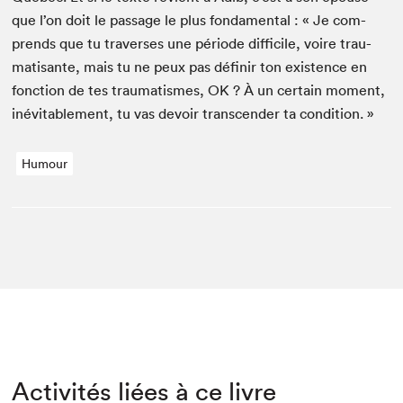
que l’on doit le pas­sage le plus fon­da­men­tal : « Je com­
prends que tu tra­vers­es une péri­ode dif­fi­cile, voire trau­
ma­ti­sante, mais tu ne peux pas définir ton exis­tence en
fonc­tion de tes trau­ma­tismes,
OK
? À un cer­tain moment,
inévitable­ment, tu vas devoir tran­scen­der ta condition. »
Humour
Activités liées à ce livre