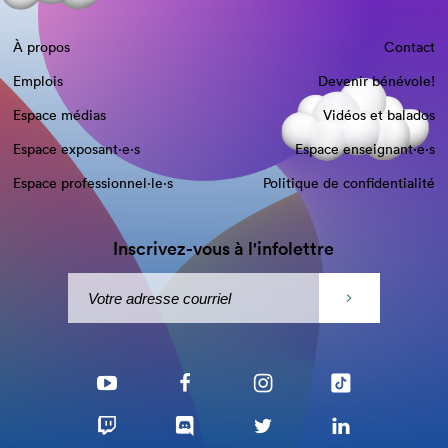
À propos
Contact
Emplois
Devenir bénévole!
Espace médias
Vidéos et balados
Espace exposant·e⋅s
Espace enseignant·e⋅s
Espace professionnel·le⋅s
Politique de confidentialité
Inscrivez-vous à l'infolettre