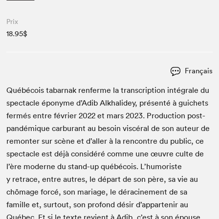
Prix
18.95$
Français
Québé­cois tabar­nak ren­ferme la tran­scrip­tion inté­grale du
spec­ta­cle éponyme d’Adib Alkhalidey, présen­té à guichets
fer­més entre févri­er
2022
et mars
2023
. Pro­duc­tion post-
pandémique car­bu­rant au besoin vis­céral de son auteur de
remon­ter sur scène et d’aller à la ren­con­tre du pub­lic, ce
spec­ta­cle est déjà con­sid­éré comme une œuvre culte de
l’ère mod­erne du stand-up québé­cois. L’hu­moriste
y retrace, entre autres, le départ de son père, sa vie au
chô­mage for­cé, son mariage, le déracin­e­ment de sa
famille et, surtout, son pro­fond désir d’ap­partenir au
Québec. Et si le texte revient à Adib, c’est à son épouse