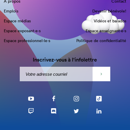
À propos
Contact
Emplois
Devenir bénévole!
Espace médias
Vidéos et balados
Espace exposant·e⋅s
Espace enseignant·e⋅s
Espace professionnel·le⋅s
Politique de confidentialité
Inscrivez-vous à l'infolettre