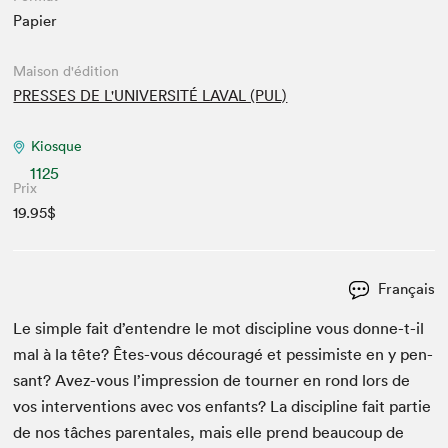
Papier
Maison d'édition
PRESSES DE L'UNIVERSITÉ LAVAL (PUL)
Kiosque
1125
Prix
19.95$
Français
Le sim­ple fait d’entendre le mot dis­ci­pline vous donne-t-il
mal à la tête? Êtes-vous découragé et pes­simiste en y pen­
sant? Avez-vous l’impression de tourn­er en rond lors de
vos inter­ven­tions avec vos enfants? La dis­ci­pline fait par­tie
de nos tâch­es parentales, mais elle prend beau­coup de