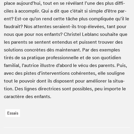
place aujourd’hui, tout en se révélant l’une des plus dif­fi­
ciles à accom­plir. Qui a dit que c’était si sim­ple d’être par­
ent? Est-ce qu’on rend cette tâche plus com­pliquée qu’il le
faudrait? Nos attentes seraient-ils trop élevées, tant pour
nous que pour nos enfants? Chris­tel Leblanc souhaite que
les par­ents se sen­tent enten­dus et puis­sent trou­ver des
solu­tions con­crètes dès main­tenant. Par des exem­ples
tirés de sa pra­tique pro­fes­sion­nelle et de son quo­ti­di­en
famil­ial, l’autrice illus­tre d’abord le vécu des par­ents. Puis,
avec des pistes d’interventions cohérentes, elle souligne
tout le pou­voir dont ils dis­posent pour amélior­er la sit­u­a­
tion. Des lignes direc­tri­ces sont pos­si­bles, peu importe le
car­ac­tère des enfants.
Essais