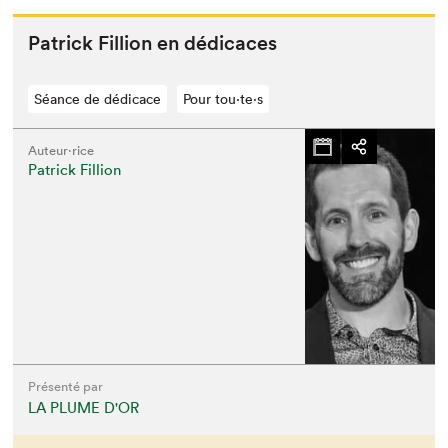
Patrick Fil­lion en dédicaces
Séance de dédicace
Pour tou⋅te⋅s
Auteur·rice
Patrick Fillion
Présenté par
LA PLUME D'OR