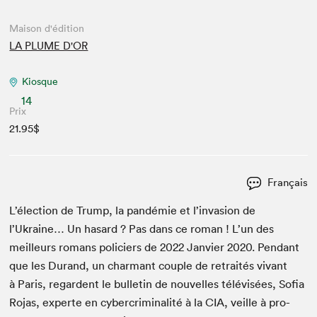
Maison d'édition
LA PLUME D'OR
Kiosque
14
Prix
21.95$
Français
L’élection de Trump, la pandémie et l’invasion de
l’Ukraine… Un hasard ? Pas dans ce roman ! L’un des
meilleurs romans policiers de
2022
Jan­vi­er
2020
. Pen­dant
que les Durand, un char­mant cou­ple de retraités vivant
à Paris, regar­dent le bul­letin de nou­velles télévisées, Sofia
Rojas, experte en cyber­crim­i­nal­ité à la
CIA
, veille à pro­