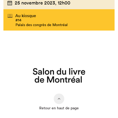
25 novembre 2023,
12h00
Au kiosque
#14
Palais des congrès de Montréal
Que cherchez-vous?
Retour en haut de page