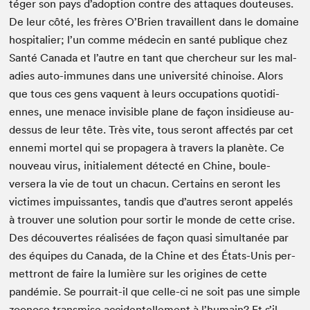
téger son pays d’adoption con­tre des attaques dou­teuses.
De leur côté, les frères O’Brien tra­vail­lent dans le domaine
hos­pi­tal­ier; l’un comme médecin en san­té publique chez
San­té Cana­da et l’autre en tant que chercheur sur les mal­
adies auto-immunes dans une uni­ver­sité chi­noise. Alors
que tous ces gens vaque­nt à leurs occu­pa­tions quo­ti­di­
ennes, une men­ace invis­i­ble plane de façon insi­dieuse au-
dessus de leur tête. Très vite, tous seront affec­tés par cet
enne­mi mor­tel qui se propagera à tra­vers la planète. Ce
nou­veau virus, ini­tiale­ment détec­té en Chine, boule­
versera la vie de tout un cha­cun. Cer­tains en seront les
vic­times impuis­santes, tan­dis que d’autres seront appelés
à trou­ver une solu­tion pour sor­tir le monde de cette crise.
Des décou­vertes réal­isées de façon qua­si simul­tanée par
des équipes du Cana­da, de la Chine et des États-Unis per­
me­t­tront de faire la lumière sur les orig­ines de cette
pandémie. Se pour­rait-il que celle-ci ne soit pas une sim­ple
zoonose trans­mise acci­den­telle­ment à l’humain? Et s’il