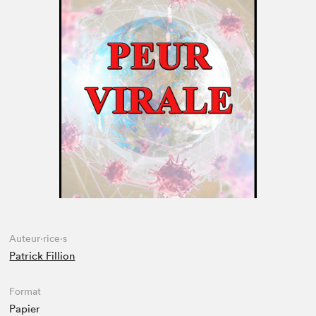
Espace médias
Auteur·rice·s
Patrick Fillion
Format
Papier