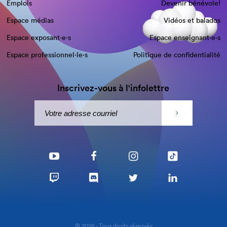
Emplois
Devenir bénévole!
Espace médias
Vidéos et balados
Espace exposant·e⋅s
Espace enseignant·e⋅s
Espace professionnel·le⋅s
Politique de confidentialité
Inscrivez-vous à l'infolettre
© 2026 - Tous droits réservés