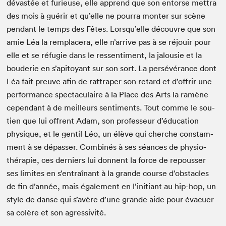
dévastée et furieuse, elle apprend que son entorse met­tra
des mois à guérir et qu’elle ne pour­ra mon­ter sur scène
pen­dant le temps des Fêtes. Lorsqu’elle décou­vre que son
amie Léa la rem­plac­era, elle n’ar­rive pas à se réjouir pour
elle et se réfugie dans le ressen­ti­ment, la jalousie et la
boud­erie en s’api­toy­ant sur son sort. La per­sévérance dont
Léa fait preuve afin de rat­trap­er son retard et d’of­frir une
per­for­mance spec­tac­u­laire à la Place des Arts la ramène
cepen­dant à de meilleurs sen­ti­ments. Tout comme le sou­
tien que lui offrent Adam, son pro­fesseur d’é­d­u­ca­tion
physique, et le gen­til Léo, un élève qui cherche con­stam­
ment à se dépass­er. Com­binés à ses séances de phys­io­
thérapie, ces derniers lui don­nent la force de repouss­er
ses lim­ites en s’en­traî­nant à la grande course d’ob­sta­cles
de fin d’an­née, mais égale­ment en l’ini­tiant au hip-hop, un
style de danse qui s’avère d’une grande aide pour évac­uer
sa colère et son agressivité.