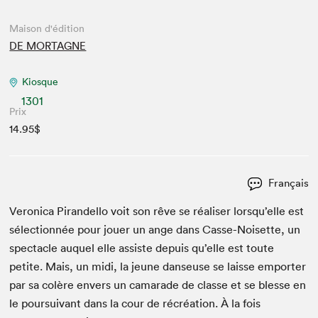
Maison d'édition
DE MORTAGNE
Kiosque
1301
Prix
14.95$
Français
Veron­i­ca Piran­del­lo voit son rêve se réalis­er lorsqu’elle est
sélec­tion­née pour jouer un ange dans Casse-Noisette, un
spec­ta­cle auquel elle assiste depuis qu’elle est toute
petite. Mais, un midi, la jeune danseuse se laisse emporter
par sa colère envers un cama­rade de classe et se blesse en
le pour­suiv­ant dans la cour de récréa­tion. À la fois