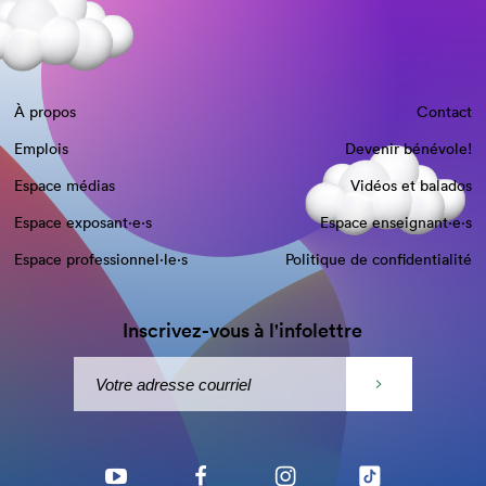
À propos
Contact
Emplois
Devenir bénévole!
Espace médias
Vidéos et balados
Espace exposant·e⋅s
Espace enseignant·e⋅s
Espace professionnel·le⋅s
Politique de confidentialité
Inscrivez-vous à l'infolettre