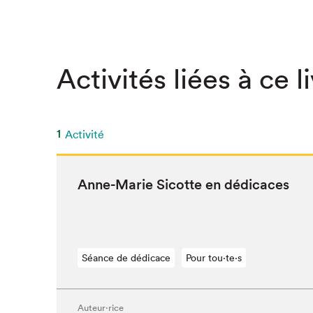
Activités liées à ce l
1
Activité
Anne-Marie Sicotte en dédicaces
Séance de dédicace
Pour tou⋅te⋅s
Que cher
Auteur·rice