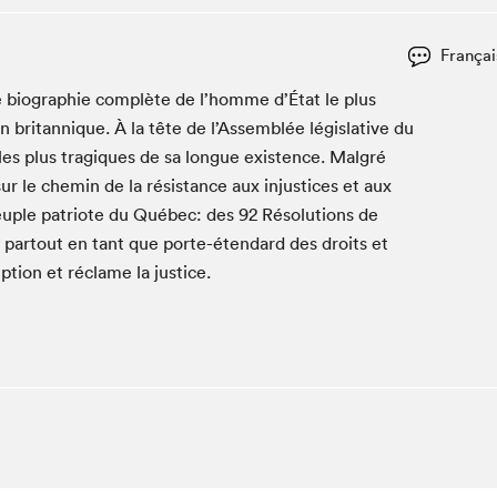
Espace ado | Lis-moi MTL
Espace des tout-petits
Françai
Espace Radio-Canada
ère biogra­phie com­plète de l’homme d’État le plus
La cabane à culture
n bri­tan­nique. À la tête de l’Assemblée lég­isla­tive du
La Maison des libraires
es plus trag­iques de sa longue exis­tence. Mal­gré
Le Salon dans ta classe
ur le chemin de la résis­tance aux injus­tices et aux
peu­ple patri­ote du Québec: des
92
Réso­lu­tions de
Liseur Public
é partout en tant que porte-éten­dard des droits et
Matinées scolaires Hydro-Québec
­tion et réclame la justice.
Narra
Vitrine du Festival littéraire international Metropolis
bleu au SLM