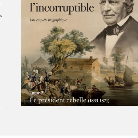
À propos du Salon
Liste des exposant·e·s
s
Liste des auteur·rice·s