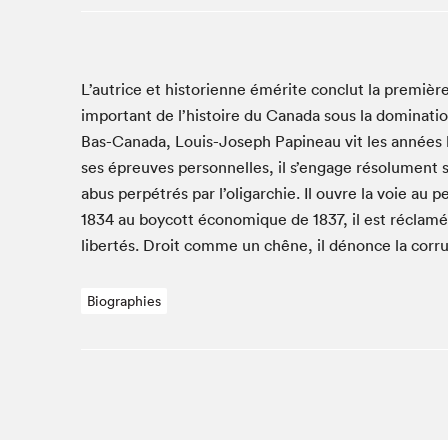
Café La Presse
Espace Côte-des-Neiges
Espace jeunesse présenté par Desjardins
L’autrice et his­to­ri­enne émérite con­clut la pre­mi
Espace Zines
impor­tant de l’histoire du Cana­da sous la dom­i­na­tio
La lecture en cadeau
Bas-Cana­da, Louis-Joseph Pap­ineau vit les années l
Le grand jeu de lecture à voix haute du Salon du livre
ses épreuves per­son­nelles, il s’engage résol­u­ment s
de Montréal
abus per­pétrés par l’oligarchie. Il ouvre la voie au 
Lettres québécoises au Salon
1834
au boy­cott économique de
1837
, il est réclam
Louisiane enracinée et branchée
lib­ertés. Droit comme un chêne, il dénonce la cor­rup
Mur des illustrateur·rice·s
SLM PRO
Biographies
Zone Manga