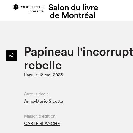
Préparer sa visite
Salon au Pa
Papineau l'incorrupt
Horaires et tarifs
Programma
rebelle
Plan du Salon
Matinées s
Se rendre au Salon
SLM PRO
Paru le 12 mai 2023
Accessibilité
Liste des e
Restauration
Liste des au
Auteur·rice·s
Code de conduite
Anne-Marie Sicotte
Maison d'édition
Projets partenaires
CARTE BLANCHE