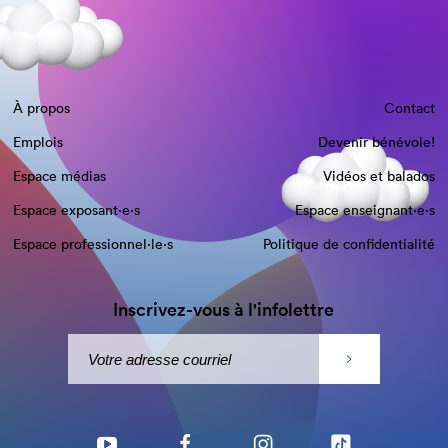
À propos
Contact
Emplois
Devenir bénévole!
Espace médias
Vidéos et balados
Espace exposant·e⋅s
Espace enseignant·e⋅s
Espace professionnel·le⋅s
Politique de confidentialité
Inscrivez-vous à l'infolettre