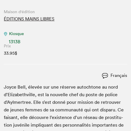
Maison d'édition
ÉDITIONS MAINS LIBRES
Kiosque
1313B
Prix
33.95$
Français
Joyce Bell, élevée sur une réserve autochtone au nord
d’Elizabethville, est la nou­velle chef du poste de police
d’Aylmertree. Elle s’est don­né pour mis­sion de retrou­ver
de jeunes femmes de sa com­mu­nauté qui ont dis­paru. Ce
faisant, elle décou­vre l’existence d’un réseau de pros­ti­tu­
tion juvénile impli­quant des per­son­nal­ités impor­tantes de