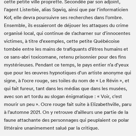
cette petite ville pro­prette. Sec­ondée par son adjoint,
l’agent Lis­ter­bie, alias Sqwiq, ain­si que par l’informaticien
Kof, elle devra pour­suiv­re ses recherch­es dans l’ombre.
Ensem­ble, ils essaieront de déjouer les attaques du crime
organ­isé local, qui con­tin­ue de s’acharner sur d’innocentes
vic­times, à titre d’exemples, cette petite Québé­coise
tombée entre les mains de trafi­quants d’êtres humains et
ce sans-abri tox­i­co­mane, retenu pris­on­nier pour des fins
mys­térieuses. Pen­dant ce temps, le pays entier n’a d’yeux
que pour les œuvres hyp­no­tiques d’un artiste anonyme qui
signe, à l’ocre rouge, ses toiles du nom de « Le Révin », et
qui fait fureur, tant dans les médias que dans les musées,
avec son art tor­du au slo­gan énig­ma­tique : « Voir, c’est
mourir un peu ». Ocre rouge fait suite à Eliz­a­bethville, paru
à l’automne
2021
. On y retrou­ve d’ailleurs une par­tie de la
faune attachante des per­son­nages qui peu­plaient ce polar
lit­téraire unanime­ment salué par la critique.