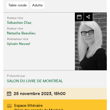
Table ronde
Adulte
Auteur·rice
Sébastien Diaz
Auteur·rice
Natasha Beaulieu
Animateur⋅rice
Sylvain Neuvel
Présenté par
SALON DU LIVRE DE MONTRÉAL
25 novembre 2023,
15h00
Espace littéraire
Palais des congrès de Montréal