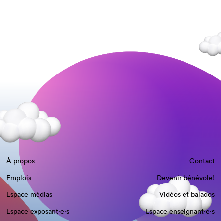
À propos
Contact
Emplois
Devenir bénévole!
Espace médias
Vidéos et balados
Espace exposant·e⋅s
Espace enseignant·e⋅s