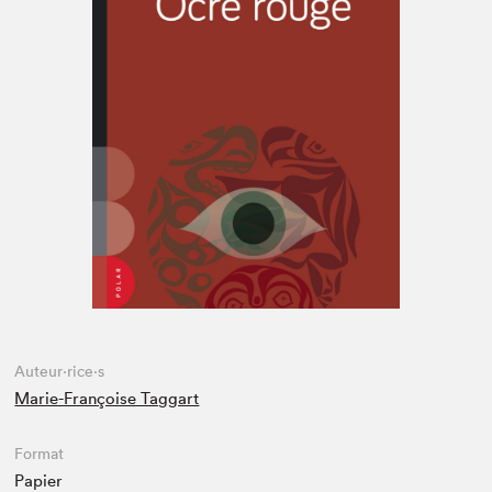
Espace médias
Auteur·rice·s
Marie-Françoise Taggart
Format
Papier