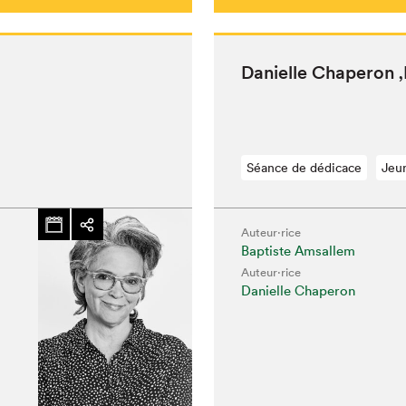
Danielle Chap­er­on
‚
Séance de dédicace
Jeu
Auteur·rice
Baptiste Amsallem
Auteur·rice
Danielle Chaperon