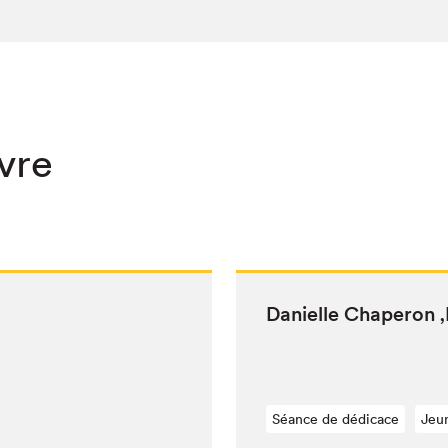
ivre
Danielle Chap­er­on
‚
Séance de dédicace
Jeu