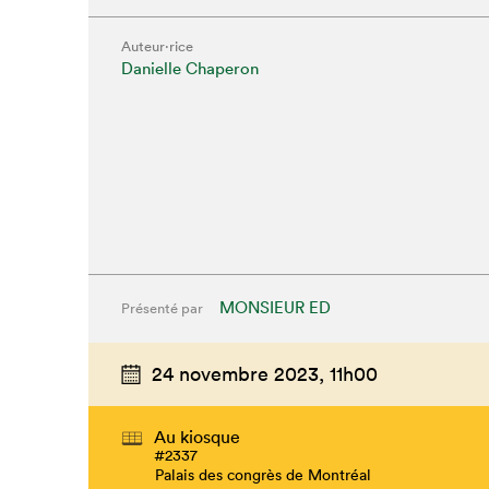
Auteur·rice
Danielle Chaperon
MONSIEUR ED
Présenté par
Que cher
24 novembre 2023,
11h00
Au kiosque
#2337
Palais des congrès de Montréal