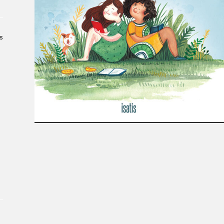
À propos du Salon
Liste des exposant·e·s
Liste des auteur·rice·s
s