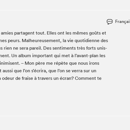
Espace ado | Lis-moi MTL
Espace des tout-petits
Espace Radio-Canada
Françai
La cabane à culture
ies parta­gent tout. Elles ont les mêmes goûts et
La Maison des libraires
s peurs. Mal­heureuse­ment, la vie quo­ti­di­enne des
Le Salon dans ta classe
 rien ne sera pareil. Des sen­ti­ments très forts unis­
re­ment. Un album impor­tant qui met à l’avant-plan les
Liseur Public
 min­imisent. – Mon père me répète que nous irons
Matinées scolaires Hydro-Québec
it aus­si que l’on s’écrira, que l’on se ver­ra sur un
Narra
on odeur de fraise à tra­vers un écran? Com­ment te
Vitrine du Festival littéraire international Metropolis
bleu au SLM