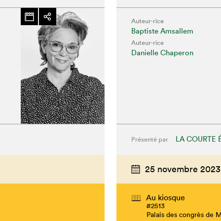
Auteur·rice
Baptiste Amsallem
Auteur·rice
Danielle Chaperon
LA COURTE 
Présenté par
chez-vous?
25 novembre 2023
Au kiosque
#2513
Palais des congrès de 