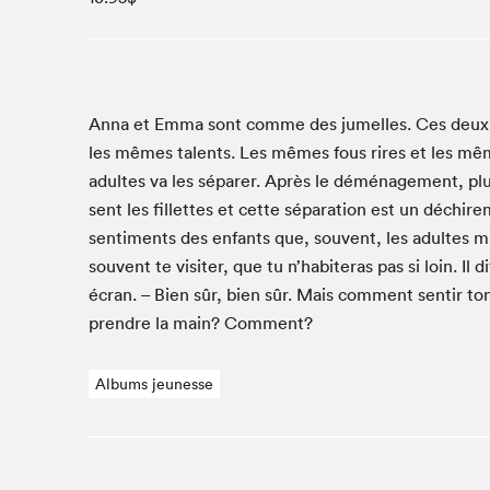
Café La Presse
Espace Côte-des-Neiges
Espace jeunesse présenté par Desjardins
Espace Zines
Anna et Emma sont comme des jumelles. Ces deux am
La lecture en cadeau
les mêmes tal­ents. Les mêmes fous rires et les même
Le grand jeu de lecture à voix haute du Salon du livre
adultes va les sépar­er. Après le démé­nage­ment, plus
de Montréal
sent les fil­lettes et cette sépa­ra­tion est un déchi
Lettres québécoises au Salon
sen­ti­ments des enfants que, sou­vent, les adultes
Louisiane enracinée et branchée
sou­vent te vis­iter, que tu n’habiteras pas si loin. Il d
Mur des illustrateur·rice·s
écran. – Bien sûr, bien sûr. Mais com­ment sen­tir t
SLM PRO
pren­dre la main? Comment?
Zone Manga
Albums jeunesse