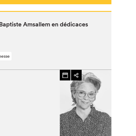
Fermer
Bap­tiste Amsallem en dédicaces
nesse