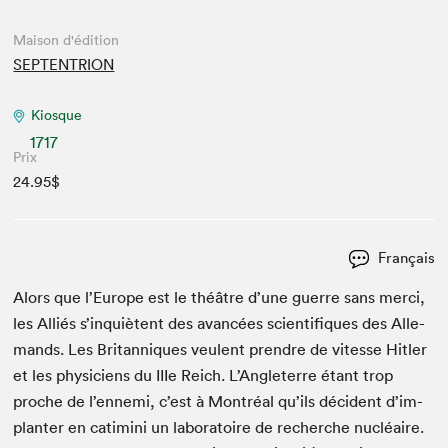
Maison d'édition
SEPTENTRION
Kiosque
1717
Prix
24.95$
Français
Alors que l’Eu­rope est le théâtre d’une guerre sans mer­ci,
les Alliés s’in­quiè­tent des avancées sci­en­tifiques des Alle­
mands. Les Bri­tan­niques veu­lent pren­dre de vitesse Hitler
et les physi­ciens du IIIe Reich. L’An­gleterre étant trop
proche de l’en­ne­mi, c’est à Mon­tréal qu’ils déci­dent d’im­
planter en cati­mi­ni un lab­o­ra­toire de recherche nucléaire.