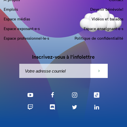
Emplois
Devenir bénévole!
Espace médias
Vidéos et balados
Espace exposant·e⋅s
Espace enseignant·e⋅s
Espace professionnel·le⋅s
Politique de confidentialité
Inscrivez-vous à l'infolettre