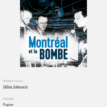
Espace médias
Auteur·rice·s
Gilles Sabourin
Format
Papier