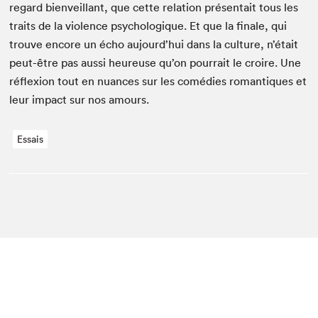
regard bien­veil­lant, que cette rela­tion présen­tait tous les
traits de la vio­lence psy­chologique. Et que la finale, qui
trou­ve encore un écho aujourd’hui dans la cul­ture, n’était
peut-être pas aus­si heureuse qu’on pour­rait le croire. Une
réflex­ion tout en nuances sur les comédies roman­tiques et
leur impact sur nos amours.
Essais