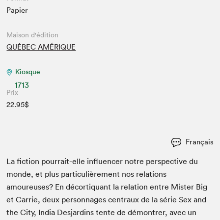
Papier
Maison d'édition
QUÉBEC AMÉRIQUE
Kiosque
1713
Prix
22.95$
Français
La fic­tion pour­rait-elle influ­encer notre per­spec­tive du
monde, et plus par­ti­c­ulière­ment nos rela­tions
amoureuses? En décor­ti­quant la rela­tion entre Mis­ter Big
et Car­rie, deux per­son­nages cen­traux de la série Sex and
the City, India Des­jardins tente de démon­tr­er, avec un