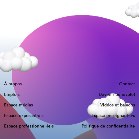
À propos
Contact
Emplois
Devenir bénévole!
Espace médias
Vidéos et balados
Espace exposant·e⋅s
Espace enseignant·e⋅s
Espace professionnel·le⋅s
Politique de confidentialité