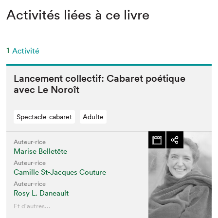
Activités liées à ce livre
1
Activité
Lance­ment col­lec­tif: Cabaret poé­tique
avec Le Noroît
Spectacle-cabaret
Adulte
Auteur·rice
Marise Belletête
Auteur·rice
Camille St-Jacques Couture
Auteur·rice
Rosy L. Daneault
Et d'autres...