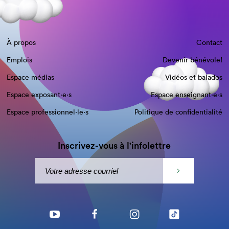
À propos
Contact
Emplois
Devenir bénévole!
Espace médias
Vidéos et balados
Espace exposant·e⋅s
Espace enseignant·e⋅s
Espace professionnel·le⋅s
Politique de confidentialité
Inscrivez-vous à l'infolettre