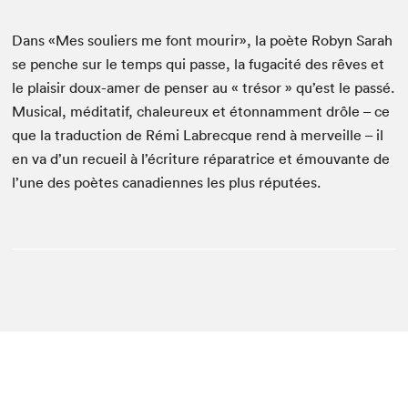
Dans «Mes souliers me font mourir», la poète Robyn Sarah
se penche sur le temps qui passe, la fugac­ité des rêves et
le plaisir doux-amer de penser au « tré­sor » qu’est le passé.
Musi­cal, médi­tatif, chaleureux et éton­nam­ment drôle – ce
que la tra­duc­tion de Rémi Labrecque rend à mer­veille – il
en va d’un recueil à l’écriture répara­trice et émou­vante de
l’une des poètes cana­di­ennes les plus réputées.