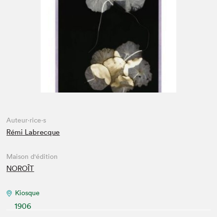
Espace médias
Auteur·rice·s
Rémi Labrecque
Maison d'édition
NOROÎT
Kiosque
1906