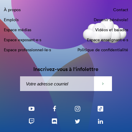
À propos
Contact
Emplois
Devenir bénévole!
Espace médias
Vidéos et balados
Espace exposant·e⋅s
Espace enseignant·e⋅s
Espace professionnel·le⋅s
Politique de confidentialité
Inscrivez-vous à l'infolettre