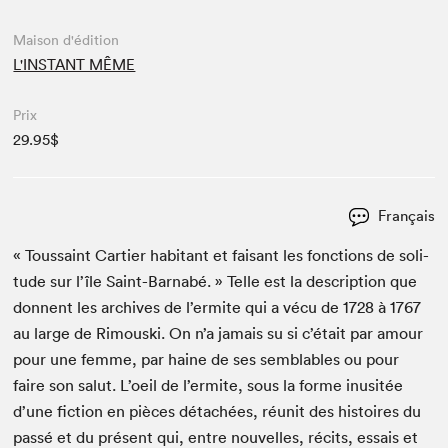
Maison d'édition
L'INSTANT MÊME
Prix
29.95$
Français
« Tou­s­saint Carti­er habi­tant et faisant les fonc­tions de soli­
tude sur l’île Saint-Barn­abé. » Telle est la descrip­tion que
don­nent les archives de l’ermite qui a vécu de
1728
à
1767
au large de Rimous­ki. On n’a jamais su si c’était par amour
pour une femme, par haine de ses sem­blables ou pour
faire son salut. L’oeil de l’ermite, sous la forme inusitée
d’une fic­tion en pièces détachées, réu­nit des his­toires du
passé et du présent qui, entre nou­velles, réc­its, essais et