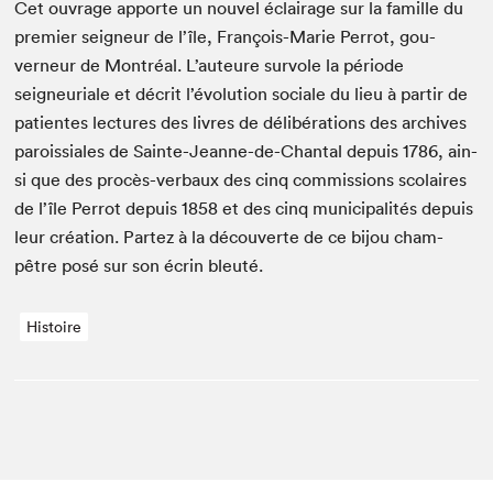
Cet ouvrage apporte un nou­v­el éclairage sur la famille du
pre­mier seigneur de l’île, François-Marie Per­rot, gou­
verneur de Mon­tréal. L’au­teure sur­v­ole la péri­ode
seigneuri­ale et décrit l’évo­lu­tion sociale du lieu à par­tir de
patientes lec­tures des livres de délibéra­tions des archives
parois­siales de Sainte-Jeanne-de-Chan­tal depuis
1786
, ain­
si que des procès-ver­baux des cinq com­mis­sions sco­laires
de l’île Per­rot depuis
1858
et des cinq munic­i­pal­ités depuis
leur créa­tion. Partez à la décou­verte de ce bijou cham­
pêtre posé sur son écrin bleuté.
Histoire