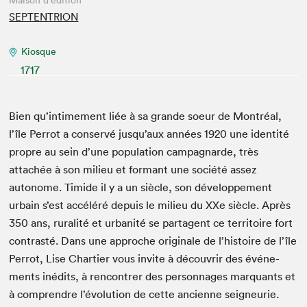
Maison d'édition
SEPTENTRION
Kiosque
1717
Bien qu’in­time­ment liée à sa grande soeur de Mon­tréal,
l’île Per­rot a con­servé jusqu’aux années
1920
une iden­tité
pro­pre au sein d’une pop­u­la­tion cam­pag­narde, très
attachée à son milieu et for­mant une société assez
autonome. Timide il y a un siè­cle, son développe­ment
urbain s’est accéléré depuis le milieu du XXe siè­cle. Après
350
ans, rural­ité et urban­ité se parta­gent ce ter­ri­toire fort
con­trasté. Dans une approche orig­i­nale de l’his­toire de l’île
Per­rot, Lise Charti­er vous invite à décou­vrir des événe­
ments inédits, à ren­con­tr­er des per­son­nages mar­quants et
à com­pren­dre l’évo­lu­tion de cette anci­enne seigneurie.