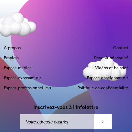
À propos
Contact
Emplois
Devenir bénévole!
Espace médias
Vidéos et balados
Espace exposant·e⋅s
Espace enseignant·e⋅s
Espace professionnel·le⋅s
Politique de confidentialité
Inscrivez-vous à l'infolettre