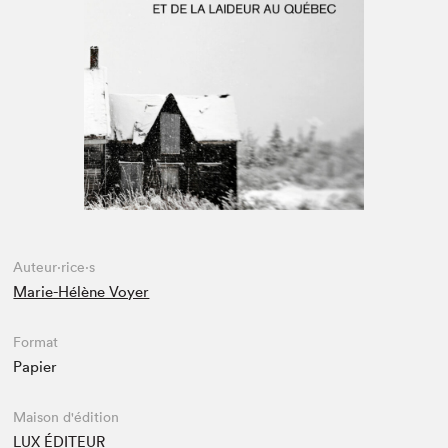
Espace médias
Auteur·rice·s
Marie-Hélène Voyer
Format
Papier
Maison d'édition
LUX ÉDITEUR