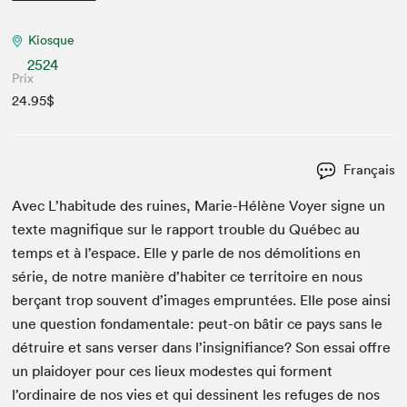
Kiosque
2524
Prix
24.95$
Français
Avec L’habitude des ruines, Marie-Hélène Voy­er signe un
texte mag­nifique sur le rap­port trou­ble du Québec au
temps et à l’espace. Elle y par­le de nos démo­li­tions en
série, de notre manière d’habiter ce ter­ri­toire en nous
berçant trop sou­vent d’images emprun­tées. Elle pose ain­si
une ques­tion fon­da­men­tale: peut-on bâtir ce pays sans le
détru­ire et sans vers­er dans l’insignifiance? Son essai offre
un plaidoy­er pour ces lieux mod­estes qui for­ment
l’ordinaire de nos vies et qui dessi­nent les refuges de nos