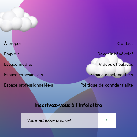
À propos
Contact
Emplois
Devenir bénévole!
Espace médias
Vidéos et balados
Espace exposant·e⋅s
Espace enseignant·e⋅s
Espace professionnel·le⋅s
Politique de confidentialité
Inscrivez-vous à l'infolettre