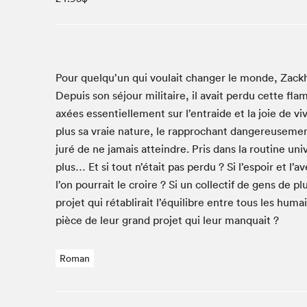
Café La Presse
Espace Côte-des-Neiges
Espace jeunesse présenté par Desjardins
Espace Zines
Pour quelqu’un qui voulait chang­er le monde, Zack­h
La lecture en cadeau
Depuis son séjour mil­i­taire, il avait per­du cette fl
Le grand jeu de lecture à voix haute du Salon du livre
axées essen­tielle­ment sur l’entraide et la joie de vi
de Montréal
plus sa vraie nature, le rap­prochant dan­gereuse­ment d
Lettres québécoises au Salon
juré de ne jamais attein­dre. Pris dans la rou­tine uni­ve
Louisiane enracinée et branchée
plus… Et si tout n’était pas per­du ? Si l’espoir et l’a
Mur des illustrateur·rice·s
l’on pour­rait le croire ? Si un col­lec­tif de gens de pl
SLM PRO
pro­jet qui rétabli­rait l’équilibre entre tous les huma
pièce de leur grand pro­jet qui leur manquait ?
Zone Manga
Roman