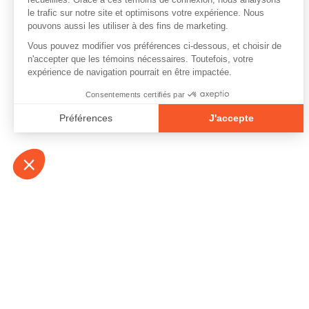
À propos
Contact
Emplois
Devenir bénévo
Espace médias
Vidéos et balad