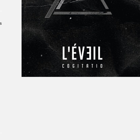
À propos du Salon
Liste des exposant·e·s
Liste des auteur·rice·s
s