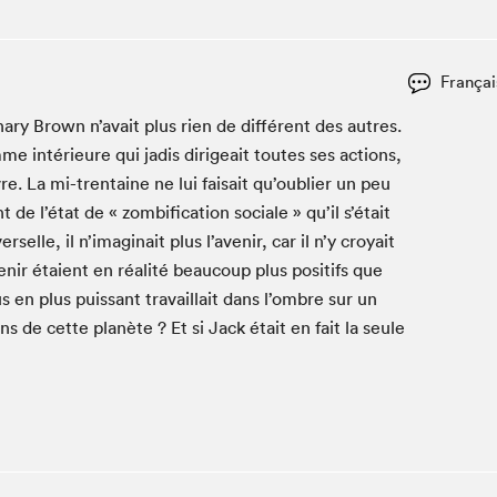
Espace ado | Lis-moi MTL
Espace des tout-petits
Espace Radio-Canada
Françai
La cabane à culture
ary Brown n’avait plus rien de dif­férent des autres.
La Maison des libraires
amme intérieure qui jadis dirigeait toutes ses actions,
Le Salon dans ta classe
vre. La mi-trentaine ne lui fai­sait qu’oublier un peu
e l’état de « zomb­i­fi­ca­tion sociale » qu’il s’était
Liseur Public
rselle, il n’imaginait plus l’avenir, car il n’y croy­ait
Matinées scolaires Hydro-Québec
venir étaient en réal­ité beau­coup plus posi­tifs que
Narra
us en plus puis­sant tra­vail­lait dans l’ombre sur un
Vitrine du Festival littéraire international Metropolis
ins de cette planète ? Et si Jack était en fait la seule
bleu au SLM