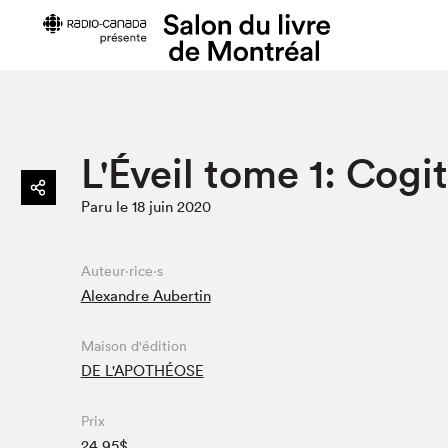
Préparer sa visite
Salon au Pa
L'Éveil tome 1: Cogit
Horaires et tarifs
Programma
Paru le 18 juin 2020
Plan du Salon
Matinées s
Se rendre au Salon
SLM PRO
Accessibilité
Liste des e
Auteur·rice·s
Alexandre Aubertin
Restauration
Liste des au
Code de conduite
Maison d'édition
DE L'APOTHÉOSE
Projets partenaires
Prix
24.95$