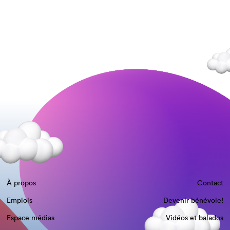
À propos
Contact
Emplois
Devenir bénévole!
Espace médias
Vidéos et balados