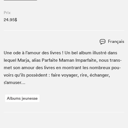
Prix
24.95$
Français
Une ode à l’amour des livres ! Un bel album illus­tré dans
lequel Mar­ja, alias Par­faite Maman Impar­faite, nous trans­
met son amour des livres en mon­trant les nom­breux pou­
voirs qu’ils pos­sè­dent : faire voy­ager, rire, échang­er,
s’amuser…
Albums jeunesse