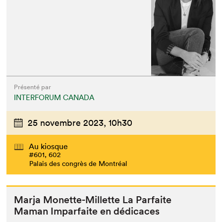
Présenté par
INTERFORUM CANADA
25 novembre 2023,
10h30
Au kiosque
#601, 602
Palais des congrès de Montréal
Mar­ja Mon­ette-Mil­lette La Par­faite
Maman Impar­faite en dédicaces