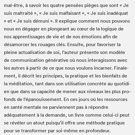
mal-être, à savoir les qua­tre pen­sées pièges que sont « Je
suis mal­traité », « Je suis mal­faisant », « Je suis inadéquat
» et « Je suis dému­ni ». Il explique com­ment nous pou­vons
nous en dégager en plongeant au cœur de la logique de
nos appren­tis­sages de vie et de nos émo­tions afin de
désamorcer les rouages clés. Ensuite, pour favoris­er la
pleine actu­al­i­sa­tion de soi, l’auteur présente son mod­èle
de com­mu­ni­ca­tion généra­tive où nous inter­agis­sons avec
les autres à par­tir de ce que nous voulons incar­n­er. Finale­
ment, il décrit les principes, la pra­tique et les bien­faits de
la médi­ta­tion, tant dans son util­i­sa­tion con­crète au quo­ti­di­
en que dans sa capac­ité de men­er aux niveaux les plus pro­
fonds de l’épanouissement. En ces jours où les ressources
en san­té men­tale ne parvi­en­nent pas à répon­dre
adéquate­ment à la demande, un livre comme celui-ci peut
se révéler un atout puisqu’il offre une méth­ode pra­tique
pour se trans­former par soi-même en profondeur.