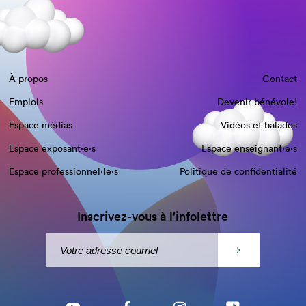
À propos
Contact
Emplois
Devenir bénévole!
Espace médias
Vidéos et balados
Espace exposant·e⋅s
Espace enseignant·e⋅s
Espace professionnel·le⋅s
Politique de confidentialité
Inscrivez-vous à l'infolettre