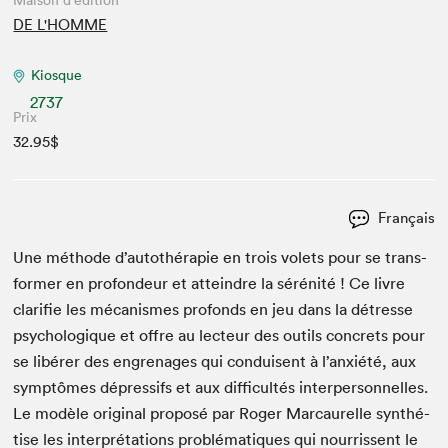
Maison d'édition
DE L'HOMME
Kiosque
2737
Prix
32.95$
Français
Une méth­ode d’autothérapie en trois volets pour se trans­
former en pro­fondeur et attein­dre la sérénité ! Ce livre
clar­i­fie les mécan­ismes pro­fonds en jeu dans la détresse
psy­chologique et offre au lecteur des out­ils con­crets pour
se libér­er des engrenages qui con­duisent à l’anxiété, aux
symp­tômes dépres­sifs et aux dif­fi­cultés inter­per­son­nelles.
Le mod­èle orig­i­nal pro­posé par Roger Mar­cau­relle syn­thé­
tise les inter­pré­ta­tions prob­lé­ma­tiques qui nour­ris­sent le