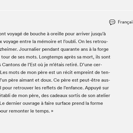
Espace ado | Lis-moi MTL
Espace des tout-petits
Espace Radio-Canada
Françai
La cabane à culture
nt voy­agé de bouche à oreille pour arriv­er jusqu’à
La Maison des libraires
 voy­age entre la mémoire et l’oubli. On les retrou­
Le Salon dans ta classe
heimer. Jour­nalier pen­dant quar­ante ans à la forge
d tour de ses mots. Longtemps après sa mort, ils sont
Liseur Public
 Can­tons de l’Est où je m’étais retiré. D’une cer­
Matinées scolaires Hydro-Québec
. Les mots de mon père est un réc­it empreint de ten­
Narra
 d’un père aimant et doux. Ce père est peut-être aus­
Vitrine du Festival littéraire international Metropolis
 pour retrou­ver les reflets de l’enfance. Appuyé sur
bleu au SLM
’établi de mon père, des cadeaux sor­tis de son ate­lier
 Le dernier ouvrage à faire sur­face prend la forme
pour remon­ter le temps. »