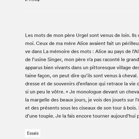
Café La Presse
Espace Côte-des-Neiges
Espace jeunesse présenté par Desjardins
Espace Zines
Les mots de mon père Urgel sont venus de loin. Ils o
La lecture en cadeau
moi. Ceux de ma mère Alice avaient fait un périlleux
Le grand jeu de lecture à voix haute du Salon du livre
ve dans La mémoire des mots : Alice au pays de l’Alz
de Montréal
de l’usine Singer, mon père n’a pas racon­té le gran
Lettres québécoises au Salon
apparus bien vivants dans un pit­toresque vil­lage des
Louisiane enracinée et branchée
taine façon, on peut dire qu’ils sont venus à cheval
Mur des illustrateur·rice·s
dresse et de sou­venirs d’enfance qui retrace la vie
SLM PRO
si un peu le vôtre. « Je mono­logue devant un cheval
la margelle des beaux jours, je vois des jou­ets sur l
Zone Manga
et des présents sous les ciseaux de son tour à bois.
d’une toupie. Je la fais encore tourn­er aujourd’hui 
Essais