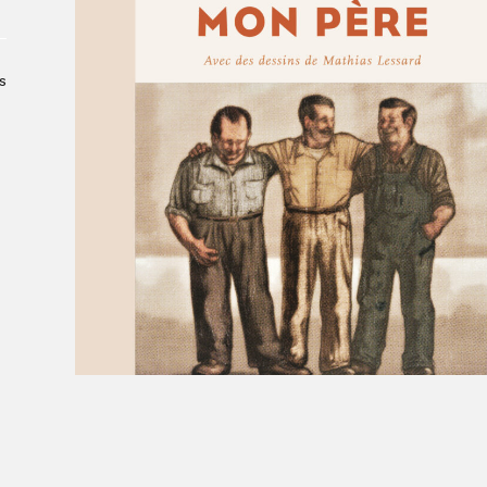
À propos du Salon
Liste des exposant·e·s
Liste des auteur·rice·s
s