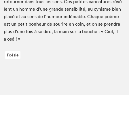
retourn­er dans tous les sens. Ces petites car­i­ca­tures révè­
lent un homme d’une grande sen­si­bil­ité, au cynisme bien
placé et au sens de l’hu­mour indé­ni­able. Chaque poème
est un petit bon­heur de sourire en coin, et on se pren­dra
plus d’une fois à se dire, la main sur la bouche : « Ciel, il
a osé ! »
Poésie