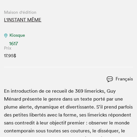
Maison d'édition
L'INSTANT MÊME
Kiosque
1617
Prix
17.95$
Français
En intro­duc­tion de ce recueil de
369
lim­er­icks, Guy
Ménard présente le genre dans un texte porté par une
plume alerte, dynamique et diver­tis­sante. S’il prend par­fois
des petites lib­ertés avec la forme, ses lim­er­icks répon­dent
sans con­tred­it à leur objec­tif pre­mier : observ­er le monde
con­tem­po­rain sous toutes ses cou­tures, le dis­sé­quer, le