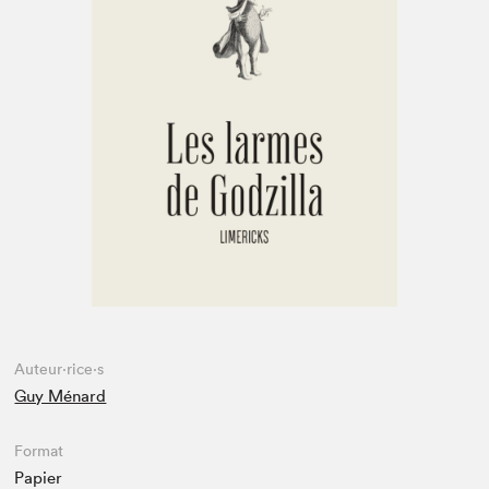
Espace médias
Auteur·rice·s
Guy Ménard
Format
Papier