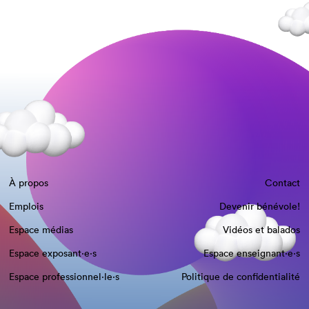
À propos
Contact
Emplois
Devenir bénévole!
Espace médias
Vidéos et balados
Espace exposant·e⋅s
Espace enseignant·e⋅s
Espace professionnel·le⋅s
Politique de confidentialité