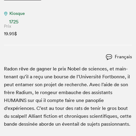
Kiosque
1725
Prix
19.95$
Français
Radon rêve de gag­n­er le prix Nobel de sci­ences, et main­
tenant qu’il a reçu une bourse de l’Université Fort­bonne, il
peut entamer son pro­jet de recherche. Avec l’aide de son
frère Radi­um, le rongeur embauche des assis­tants
HUMAINS
sur qui il compte faire une panoplie
d’expériences. C’est au tour des rats de tenir le gros bout
du scalpel! Alliant fic­tion et chroniques sci­en­tifiques, cette
bande dess­inée abor­de un éven­tail de sujets passionnants.