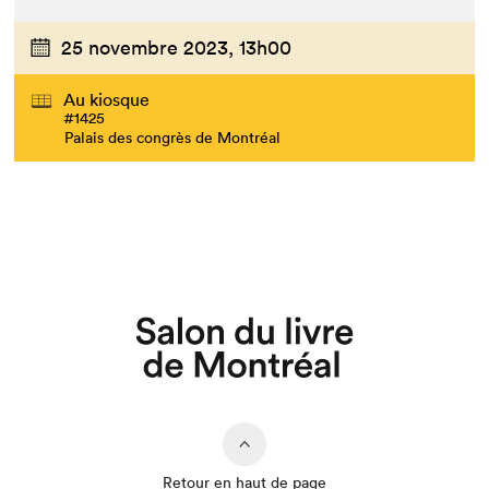
25 novembre 2023,
13h00
Au kiosque
#1425
Palais des congrès de Montréal
Que cherchez-vous?
Retour en haut de page