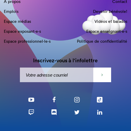
À propos
Contact
Emplois
Devenir bénévole!
Espace médias
Vidéos et balados
Espace exposant·e⋅s
Espace enseignant·e⋅s
Espace professionnel·le⋅s
Politique de confidentialité
Inscrivez-vous à l'infolettre