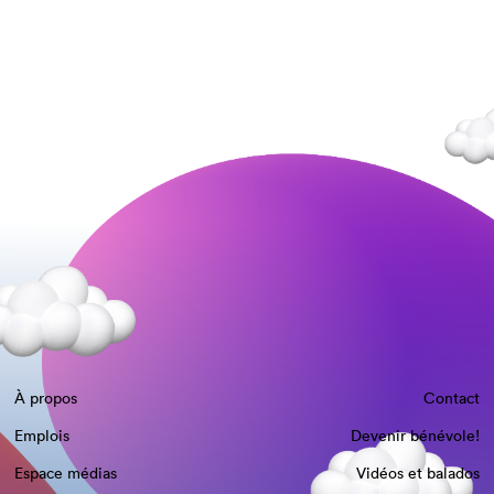
À propos
Contact
Emplois
Devenir bénévole!
Espace médias
Vidéos et balados