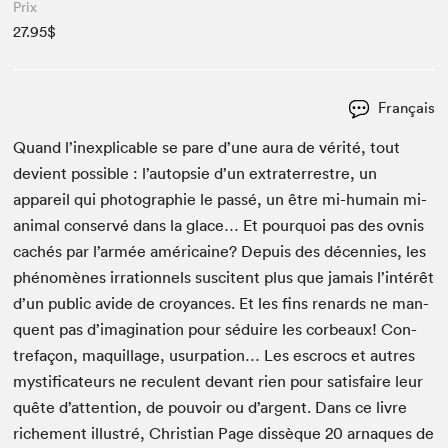
Prix
27.95$
Français
Quand l’inexplicable se pare d’une aura de vérité, tout
devient pos­si­ble : l’autopsie d’un extrater­restre, un
appareil qui pho­togra­phie le passé, un être mi-humain mi-
ani­mal con­servé dans la glace… Et pourquoi pas des ovnis
cachés par l’armée améri­caine? Depuis des décen­nies, les
phénomènes irra­tionnels sus­ci­tent plus que jamais l’intérêt
d’un pub­lic avide de croy­ances. Et les fins renards ne man­
quent pas d’imagination pour séduire les cor­beaux! Con­
tre­façon, maquil­lage, usurpa­tion… Les escrocs et autres
mys­tifi­ca­teurs ne recu­lent devant rien pour sat­is­faire leur
quête d’attention, de pou­voir ou d’argent. Dans ce livre
riche­ment illus­tré, Chris­t­ian Page dis­sèque
20
arnaques de