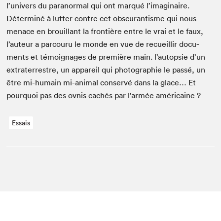
l’univers du para­nor­mal qui ont mar­qué l’imaginaire.
Déter­miné à lut­ter con­tre cet obscu­ran­tisme qui nous
men­ace en brouil­lant la fron­tière entre le vrai et le faux,
l’auteur a par­cou­ru le monde en vue de recueil­lir doc­u­
ments et témoignages de pre­mière main. l’autopsie d’un
extrater­restre, un appareil qui pho­togra­phie le passé, un
être mi-humain mi-ani­mal con­servé dans la glace… Et
pourquoi pas des ovnis cachés par l’armée américaine ?
Essais