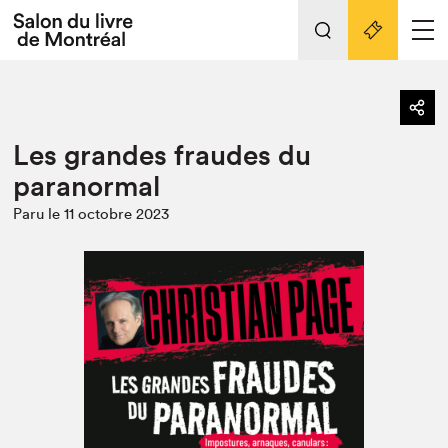
L'événement
Nos activités
retour
Les grandes fraudes du
Préparer sa visite au Salon
Liens pratiques
paranormal
Préparer sa visite
Paru le 11 octobre 2023
Actualités
Salon au Palais
SLM PRO
Salon dans la ville et en ligne
Projets partenaires
Espace exposant⋅e⋅s
Espace enseignant·e·s