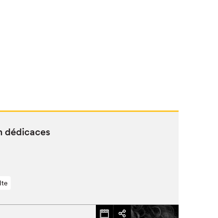
n dédicaces
lte