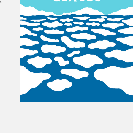
s
À propos du Salon
Liste des exposant·e·s
Liste des auteur·rice·s