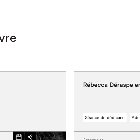
ivre
Rébec­ca Déraspe e
Séance de dédicace
Adu
Auteur·rice