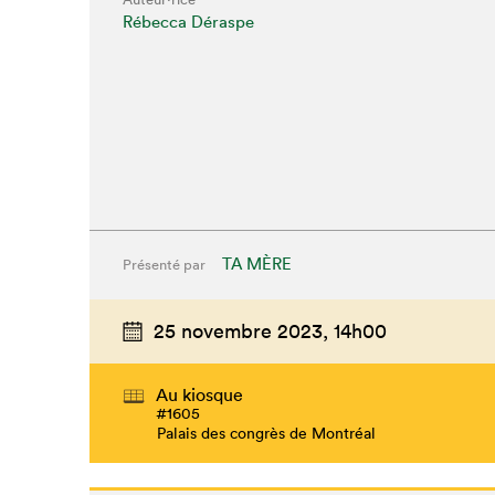
Rébecca Déraspe
TA MÈRE
Présenté par
25 novembre 2023,
14h00
Que cher
Au kiosque
#1605
Palais des congrès de Montréal