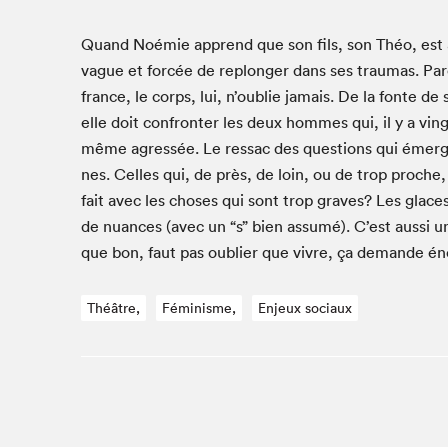
Café La Presse
Espace Côte-des-Neiges
Quand Noémie apprend que son fils, son Théo, est ac
Espace jeunesse présenté par Desjardins
vague et for­cée de rep­longer dans ses trau­mas. Parce
france, le corps, lui, n’oublie jamais. De la fonte de s
Espace Zines
elle doit con­fron­ter les deux hommes qui, il y a ving
La lecture en cadeau
même agressée. Le ressac des ques­tions qui émer­gent
Le grand jeu de lecture à voix haute du Salon du livre
de Montréal
nes. Celles qui, de près, de loin, ou de trop proch
Lettres québécoises au Salon
fait avec les choses qui sont trop graves? Les glaces,
Louisiane enracinée et branchée
de nuances (avec un
“
s” bien assumé). C’est aus­si u
que bon, faut pas oubli­er que vivre, ça demande é
Mur des illustrateur·rice·s
SLM PRO
Théâtre,
Féminisme,
Enjeux sociaux
Zone Manga