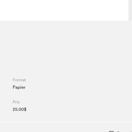
lais
Salon dans la ville et en ligne
tion
Programmation dans la ville
colaires Hydro-Québec
Programmation en ligne
Vidéos et balados
xposant·e·s
Format
Papier
teur·rice·s
Prix
25.00$