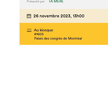
TA MÈRE
Présenté par
26 novembre 2023,
13h00
Au kiosque
#1605
Palais des congrès de Montréal