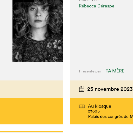
Rébecca Déraspe
TA MÈRE
Présenté par
25 novembre 2023
chez-vous?
Au kiosque
#1605
Palais des congrès de 