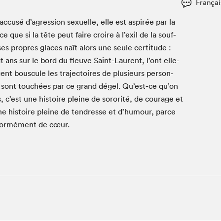
Françai
Espace ado | Lis-moi MTL
Espace des tout-petits
cusé d’agression sex­uelle, elle est aspirée par la
 que si la tête peut faire croire à l’exil de la souf­
Espace Radio-Canada
es pro­pres glaces naît alors une seule cer­ti­tude :
La cabane à culture
t ans sur le bord du fleuve Saint-Lau­rent, l’ont elle-
La Maison des libraires
 bous­cule les tra­jec­toires de plusieurs per­son­
Le Salon dans ta classe
e, sont touchées par ce grand dégel. Qu’est-ce qu’on
Liseur Public
 c’est une his­toire pleine de soror­ité, de courage et
Matinées scolaires Hydro-Québec
ne his­toire pleine de ten­dresse et d’humour, parce
nor­mé­ment de cœur.
Narra
Vitrine du Festival littéraire international Metropolis
bleu au SLM