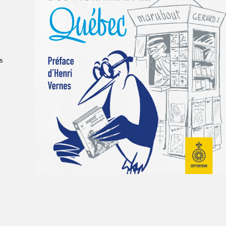
À propos du Salon
Liste des exposant·e·s
Liste des auteur·rice·s
s