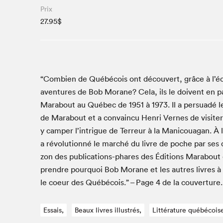
Café La Presse
Prix
Espace Côte-des-Neiges
27.95$
Espace jeunesse présenté par Desjardins
Espace Zines
La lecture en cadeau
Le grand jeu de lecture à voix haute du Salon du livre
“
Com­bi­en de Québé­cois ont décou­vert, grâce à l’écr
de Montréal
aven­tures de Bob Morane? Cela, ils le doivent en par­
Lettres québécoises au Salon
Marabout au Québec de
1951
à
1973
. Il a per­suadé
Louisiane enracinée et branchée
de Marabout et a con­va­in­cu Hen­ri Vernes de vis­ite
Mur des illustrateur·rice·s
y camper l’in­trigue de Ter­reur à la Man­i­coua­gan. À 
SLM PRO
a révo­lu­tion­né le marché du livre de poche par ses 
zon des pub­li­ca­tions-phares des Édi­tions Marabou
Zone Manga
pren­dre pourquoi Bob Morane et les autres livres à 
le coeur des Québé­cois.” – Page
4
de la couverture.
Essais,
Beaux livres illustrés,
Littérature québécois