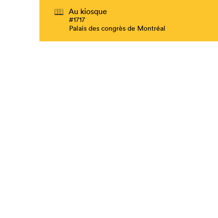
Au kiosque
#1717
Palais des congrès de Montréal