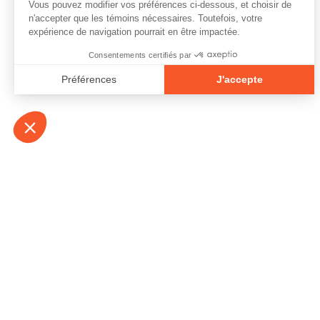
À propos
Contact
Emplois
Devenir bénévo
Espace médias
Vidéos et balad