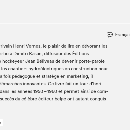
Espace ado | Lis-moi MTL
Espace des tout-petits
Espace Radio-Canada
La cabane à culture
Françai
La Maison des libraires
Le Salon dans ta classe
ivain Hen­ri Vernes, le plaisir de lire en dévo­rant les
tie à Dim­itri Kasan, dif­fuseur des Édi­tions
Liseur Public
 le hock­eyeur Jean Béliveau de devenir porte-parole
Matinées scolaires Hydro-Québec
r les chantiers hydroélec­triques en con­struc­tion pour
Narra
la fois péd­a­gogue et stratège en mar­ket­ing, il
Vitrine du Festival littéraire international Metropolis
démarch­es inno­vantes. Ce livre fait un tour d’hori­
bleu au SLM
t dans les années
1950
–
1960
et per­met ain­si de com­
suc­cès du célèbre édi­teur belge ont autant con­quis
e