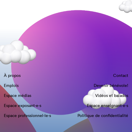
À propos
Contact
Emplois
Devenir bénévole!
Espace médias
Vidéos et balados
Espace exposant·e⋅s
Espace enseignant·e⋅s
Espace professionnel·le⋅s
Politique de confidentialité