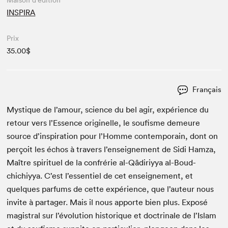
Maison d'édition
INSPIRA
Prix
35.00$
Français
Mys­tique de l’amour, sci­ence du bel agir, expéri­ence du
retour vers l’Essence orig­inelle, le soufisme demeure
source d’in­spi­ra­tion pour l’Homme con­tem­po­rain, dont on
perçoit les échos à tra­vers l’en­seigne­ment de Sidi Hamza,
Maître spir­ituel de la con­frérie al-Qâdiriyya al-Boud­
chichiyya. C’est l’essen­tiel de cet enseigne­ment, et
quelques par­fums de cette expéri­ence, que l’au­teur nous
invite à partager. Mais il nous apporte bien plus. Exposé
magis­tral sur l’évo­lu­tion his­torique et doc­tri­nale de l’Is­lam