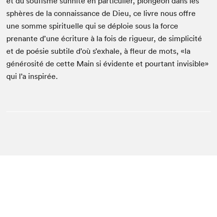
et du soufisme sun­nite en par­ti­c­uli­er, plon­geon dans les
sphères de la con­nais­sance de Dieu, ce livre nous offre
une somme spir­ituelle qui se déploie sous la force
prenante d’une écri­t­ure à la fois de rigueur, de sim­plic­ité
et de poésie sub­tile d’où s’ex­hale, à fleur de mots, «la
générosité de cette Main si évi­dente et pour­tant invis­i­ble»
qui l’a inspirée.