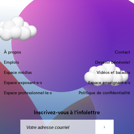
À propos
Contact
Emplois
Devenir bénévole!
Espace médias
Vidéos et balados
Espace exposant·e⋅s
Espace enseignant·e⋅s
Espace professionnel·le⋅s
Politique de confidentialité
Inscrivez-vous à l'infolettre