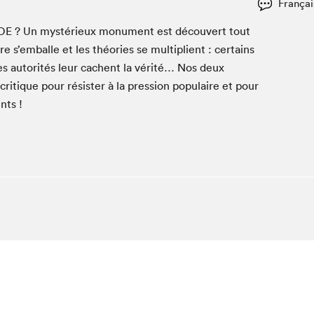
Françai
Espace ado | Lis-moi MTL
Espace des tout-petits
DE
? Un mys­térieux mon­u­ment est décou­vert tout
s’emballe et les théories se mul­ti­plient : cer­tains
Espace Radio-Canada
les autorités leur cachent la vérité… Nos deux
La cabane à culture
­tique pour résis­ter à la pres­sion pop­u­laire et pour
La Maison des libraires
nts !
Le Salon dans ta classe
Liseur Public
Matinées scolaires Hydro-Québec
Narra
Vitrine du Festival littéraire international Metropolis
bleu au SLM
chez-vous?