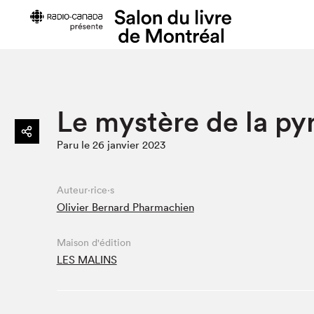
Préparer sa visite
Salon au Pa
Le mystère de la p
Horaires et tarifs
Programma
Paru le 26 janvier 2023
Plan du Salon
Matinées s
Se rendre au Salon
SLM PRO
Accessibilité
Liste des e
Auteur·rice·s
Olivier Bernard Pharmachien
Restauration
Liste des au
Code de conduite
Maison d'édition
LES MALINS
Projets partenaires