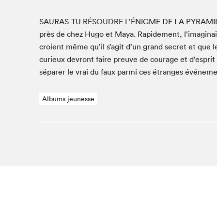
Café La Presse
Espace Côte-des-Neiges
SAURAS-TU
RÉSOUDRE
L’
ÉNIGME
DE
LA
PYRA­MI
Espace jeunesse présenté par Desjardins
près de chez Hugo et Maya. Rapi­de­ment, l’imaginaire 
croient même qu’il s’agit d’un grand secret et que 
Espace Zines
curieux devront faire preuve de courage et d’esprit cri
La lecture en cadeau
sépar­er le vrai du faux par­mi ces étranges événeme
Le grand jeu de lecture à voix haute du Salon du livre
de Montréal
Lettres québécoises au Salon
Albums jeunesse
Louisiane enracinée et branchée
Mur des illustrateur·rice·s
SLM PRO
Zone Manga
Que cher