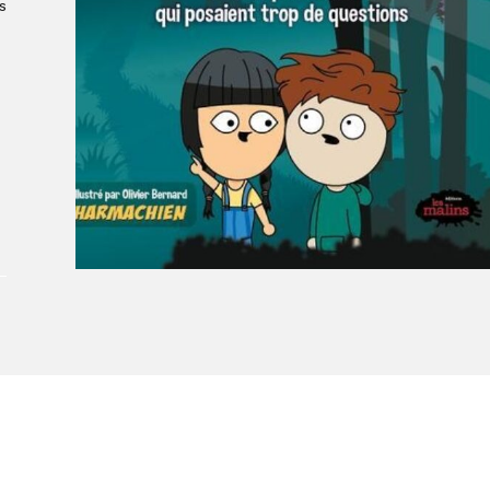
s
À propos du Salon
Liste des exposant·e·s
Liste des auteur·rice·s