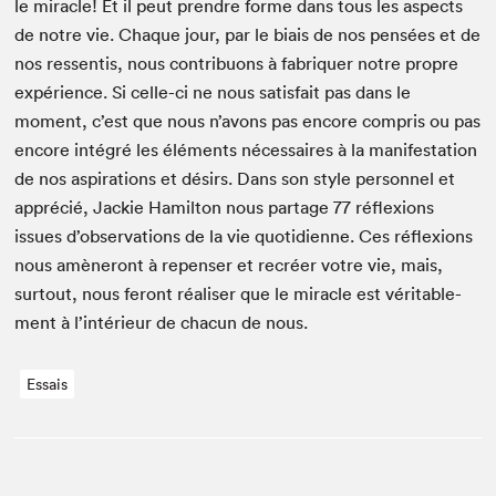
le mir­a­cle! Et il peut pren­dre forme dans tous les aspects
de notre vie. Chaque jour, par le biais de nos pen­sées et de
nos ressen­tis, nous con­tribuons à fab­ri­quer notre pro­pre
expéri­ence. Si celle-ci ne nous sat­is­fait pas dans le
moment, c’est que nous n’avons pas encore com­pris ou pas
encore inté­gré les élé­ments néces­saires à la man­i­fes­ta­tion
de nos aspi­ra­tions et désirs. Dans son style per­son­nel et
appré­cié, Jack­ie Hamil­ton nous partage
77
réflex­ions
issues d’observations de la vie quo­ti­di­enne. Ces réflex­ions
nous amèneront à repenser et recréer votre vie, mais,
surtout, nous fer­ont réalis­er que le mir­a­cle est véri­ta­ble­
ment à l’intérieur de cha­cun de nous.
Essais