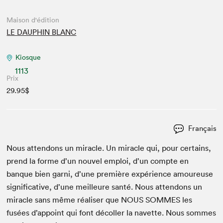
Maison d'édition
LE DAUPHIN BLANC
Kiosque
1113
Prix
29.95$
Français
Nous atten­dons un mir­a­cle. Un mir­a­cle qui, pour cer­tains,
prend la forme d’un nou­v­el emploi, d’un compte en
banque bien gar­ni, d’une pre­mière expéri­ence amoureuse
sig­ni­fica­tive, d’une meilleure san­té. Nous atten­dons un
mir­a­cle sans même réalis­er que
NOUS
SOMMES
les
fusées d’appoint qui font décoller la navette. Nous sommes