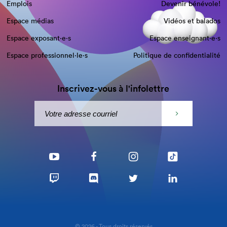
Emplois
Devenir bénévole!
Espace médias
Vidéos et balados
Espace exposant·e⋅s
Espace enseignant·e⋅s
Espace professionnel·le⋅s
Politique de confidentialité
Inscrivez-vous à l'infolettre
© 2026 - Tous droits réservés