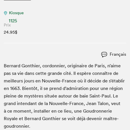
Kiosque
1125
Prix
24.95$
Français
Bernard Gonthi­er, cor­don­nier, orig­i­naire de Paris, n’aime
pas sa vie dans cette grande cité. Il espère con­naître de
meilleurs jours en Nou­velle-France où il décide de s’établir
en
1663
. Bien­tôt, il se prend d’ad­mi­ra­tion pour une région
pleine de mys­tères située autour de baie Saint-Paul. Le
grand inten­dant de la Nou­velle-France, Jean Talon, veut
à ce moment, installer en ce lieu, une Goudron­ner­ie
Royale et Bernard Gonthi­er se voit déjà devenir maître-
goudronnier.