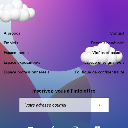
À propos
Contact
Emplois
Devenir bénévole!
Espace médias
Vidéos et balados
Espace exposant·e⋅s
Espace enseignant·e⋅s
Espace professionnel·le⋅s
Politique de confidentialité
Inscrivez-vous à l'infolettre