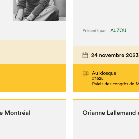
AUZOU
Présenté par
24 novembre 2023
Au kiosque
#1625
Palais des congrès de 
de Montréal
Ori­anne Lalle­mand