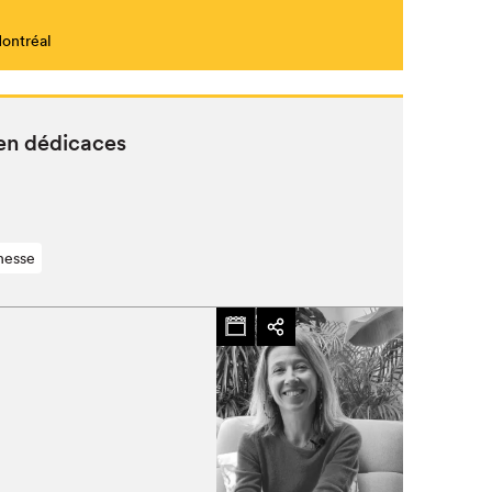
Montréal
Fermer
 en dédicaces
nesse