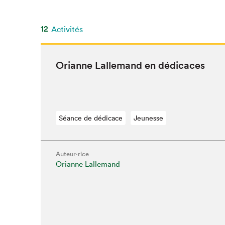
12
Activités
Ori­anne Lalle­mand en dédicaces
Séance de dédicace
Jeunesse
Auteur·rice
Orianne Lallemand