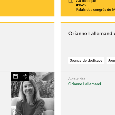
Au kiosque
#1625
Palais des congrès de 
Ori­anne Lalle­mand
Séance de dédicace
Jeu
Auteur·rice
Orianne Lallemand