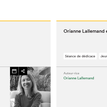
Ori­anne Lalle­mand
Séance de dédicace
Jeu
Auteur·rice
Orianne Lallemand