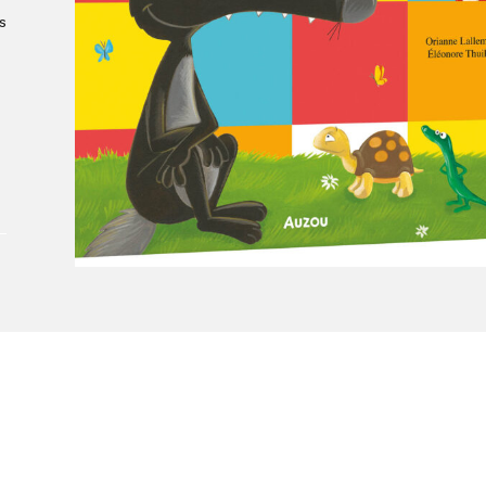
À propos du Salon
s
Liste des exposant·e·s
Liste des auteur·rice·s