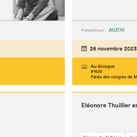
AUZOU
Présenté par
26 novembre 2023
Au kiosque
#1625
Palais des congrès de 
Eléonore Thuil­li­er 