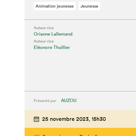
Animation jeunesse
Jeunesse
Auteur·rice
Orianne Lallemand
Auteur·rice
Eléonore Thuillier
AUZOU
Présenté par
Que cher
25 novembre 2023,
15h30