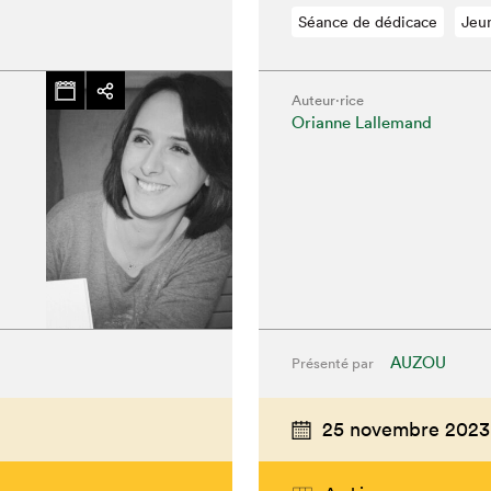
Séance de dédicace
Jeu
Auteur·rice
Orianne Lallemand
AUZOU
Présenté par
chez-vous?
25 novembre 2023