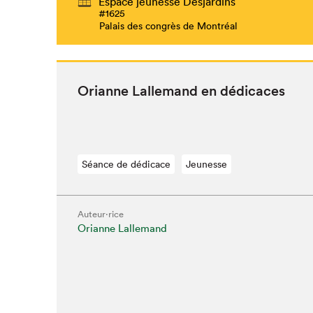
Espace jeunesse Desjardins
#1625
Palais des congrès de Montréal
Ori­anne Lalle­mand en dédicaces
Séance de dédicace
Jeunesse
Auteur·rice
Orianne Lallemand