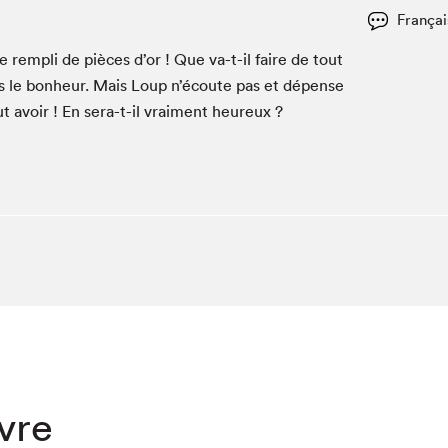
Espace ado | Lis-moi MTL
Françai
Espace des tout-petits
e rem­pli de pièces d’or ! Que va-t-il faire de tout
Espace Radio-Canada
as le bon­heur. Mais Loup n’é­coute pas et dépense
La cabane à culture
out avoir ! En sera-t-il vrai­ment heureux ?
La Maison des libraires
Le Salon dans ta classe
Liseur Public
Matinées scolaires Hydro-Québec
Narra
Vitrine du Festival littéraire international Metropolis
bleu au SLM
ivre