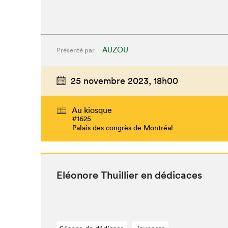
AUZOU
Présenté par
25 novembre 2023,
18h00
Au kiosque
#1625
Palais des congrès de Montréal
Eléonore Thuil­li­er en dédicaces