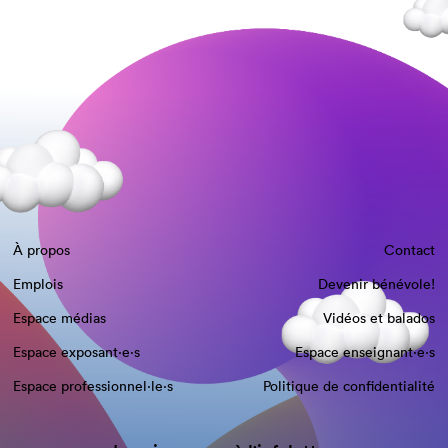
À propos
Contact
Emplois
Devenir bénévole!
Espace médias
Vidéos et balados
Espace exposant·e⋅s
Espace enseignant·e⋅s
Espace professionnel·le⋅s
Politique de confidentialité