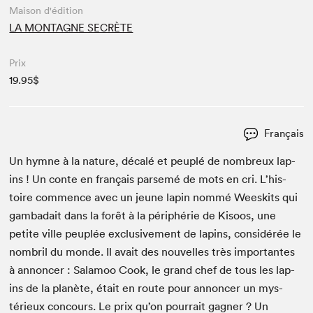
Maison d'édition
LA MONTAGNE SECRÈTE
Prix
19.95$
Français
Un hymne à la nature, décalé et peu­plé de nom­breux lap­
ins ! Un con­te en français parsemé de mots en cri. L’his­
toire com­mence avec un jeune lapin nom­mé Weeskits qui
gam­badait dans la forêt à la périphérie de Kisoos, une
petite ville peu­plée exclu­sive­ment de lap­ins, con­sid­érée le
nom­bril du monde. Il avait des nou­velles très impor­tantes
à annon­cer : Salam­oo Cook, le grand chef de tous les lap­
ins de la planète, était en route pour annon­cer un mys­
térieux con­cours. Le prix qu’on pour­rait gag­n­er ? Un