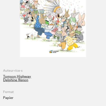
Espace médias
Auteur·rice·s
Tomson Highway
Delphine Renon
Format
Papier