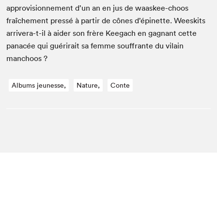
appro­vi­sion­nement d’un an en jus de waas­kee-choos
fraîche­ment pressé à par­tir de cônes d’épinette. Weeskits
arrivera-t-il à aider son frère Kee­gach en gag­nant cette
panacée qui guéri­rait sa femme souf­frante du vilain
manchoos ?
Albums jeunesse,
Nature,
Conte